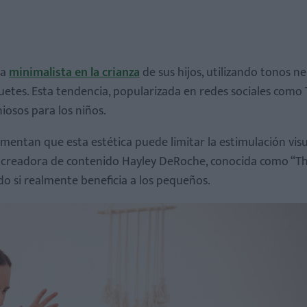
ca
minimalista en la crianza
de sus hijos, utilizando tonos n
guetes. Esta tendencia, popularizada en redes sociales como 
osos para los niños.
mentan que esta estética puede limitar la estimulación visu
 La creadora de contenido Hayley DeRoche, conocida como “T
do si realmente beneficia a los pequeños.
rollo de los niños?
entos coloridos?
s?