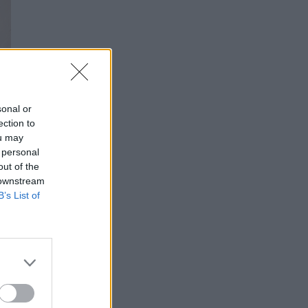
sonal or
ection to
ou may
 personal
out of the
 downstream
B’s List of