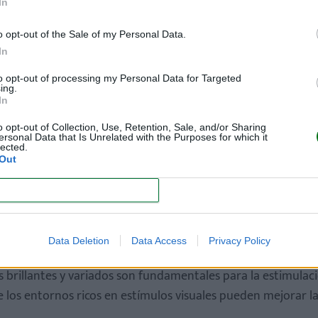
sta estética?
In
yen:
o opt-out of the Sale of my Personal Data.
In
ientes serenos que reducen la sobreestimulación.
to opt-out of processing my Personal Data for Targeted
ing.
In
visualmente agradable y reflejar un estilo de vida ordenado.
o opt-out of Collection, Use, Retention, Sale, and/or Sharing
ersonal Data that Is Unrelated with the Purposes for which it
lected.
olores neutros puede estar asociado con prácticas ecológicas.
Out
 favorecen el desarrollo integral de los niños.
CONFIRM
Data Deletion
Data Access
Privacy Policy
es brillantes y variados son fundamentales para la estimulac
ue los entornos ricos en estímulos visuales pueden mejorar l