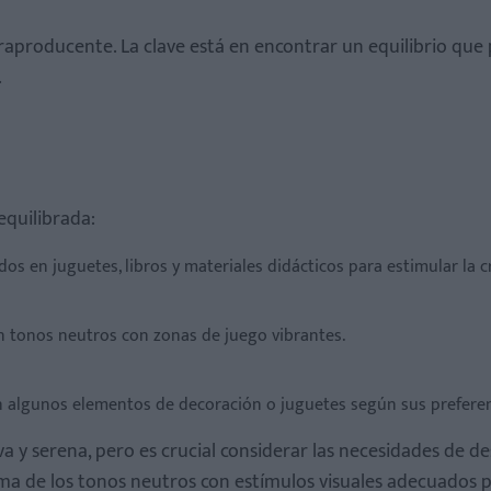
raproducente. La clave está en encontrar un equilibrio que
.
quilibrada:
os en juguetes, libros y materiales didácticos para estimular la c
 tonos neutros con zonas de juego vibrantes.
an algunos elementos de decoración o juguetes según sus preferen
a y serena, pero es crucial considerar las necesidades de de
lma de los tonos neutros con estímulos visuales adecuados 