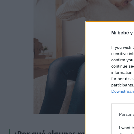
Mi bebé y
If you wish 
sensitive in
confirm you
continue se
information 
further disc
participants
Downstream 
Persona
I want t