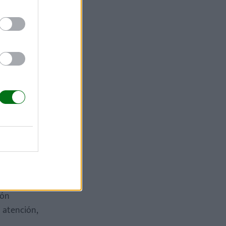
ión
a atención,