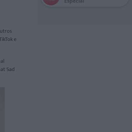
Especial
eutros
TikTok e
al
hat Sad