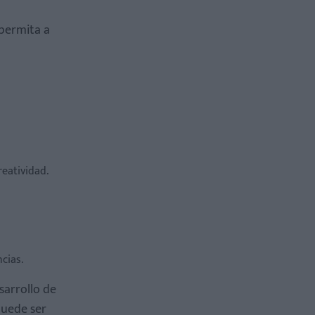
 permita a
reatividad.
cias.
sarrollo de
puede ser