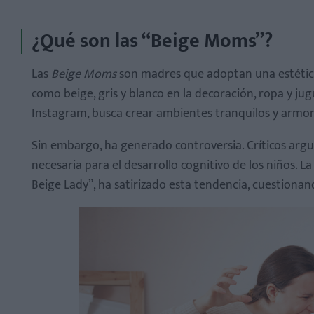
¿Qué son las “Beige Moms”?
Las
Beige Moms
son madres que adoptan una estéti
como beige, gris y blanco en la decoración, ropa y ju
Instagram, busca crear ambientes tranquilos y armoni
Sin embargo, ha generado controversia. Críticos argu
necesaria para el desarrollo cognitivo de los niños.
Beige Lady”, ha satirizado esta tendencia, cuestionan
¿La estética Beige Mom afecta negativamente al desar
¿Es posible combinar la estética minimalista con elem
¿Cómo saber si mi hijo necesita más estímulos visuale