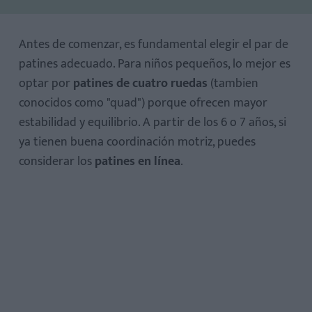
Antes de comenzar, es fundamental elegir el par de
Talla y ajuste
patines adecuado. Para niños pequeños, lo mejor es
Equipo de protección indispensable
optar por
patines de cuatro ruedas
(tambien
conocidos como "quad") porque ofrecen mayor
estabilidad y equilibrio. A partir de los 6 o 7 años, si
ya tienen buena coordinación motriz, puedes
1. Elige el lugar correcto
considerar los
patines en línea
.
2. Enséñale la postura básica
3. Caminar antes de rodar
4. Caer también es parte del proceso
Patines en línea