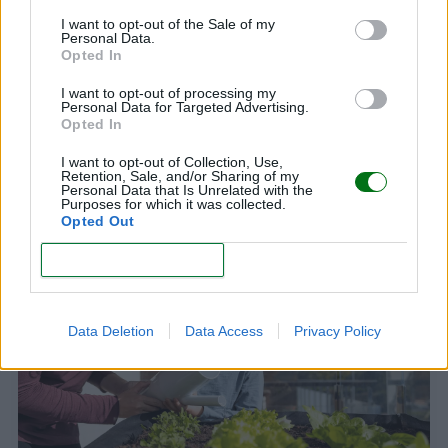
I want to opt-out of the Sale of my
Personal Data.
Opted In
I want to opt-out of processing my
Personal Data for Targeted Advertising.
Opted In
I want to opt-out of Collection, Use,
Retention, Sale, and/or Sharing of my
Las mejores y peores caricaturas para niños
Personal Data that Is Unrelated with the
según expertos
Purposes for which it was collected.
Opted Out
LEER
CONFIRM
Data Deletion
Data Access
Privacy Policy