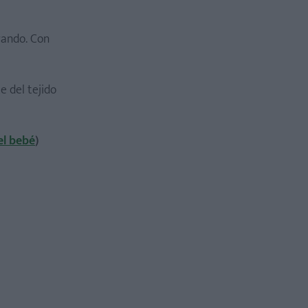
rando. Con
e del tejido
el bebé
)