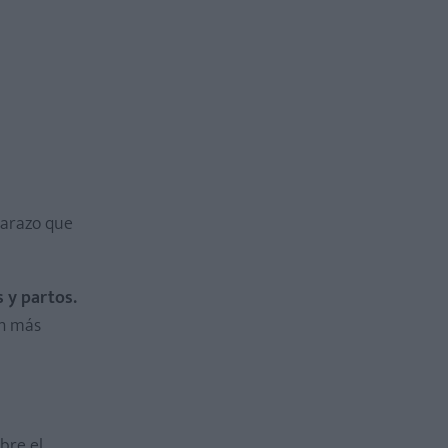
barazo que
 y partos.
on más
bre el