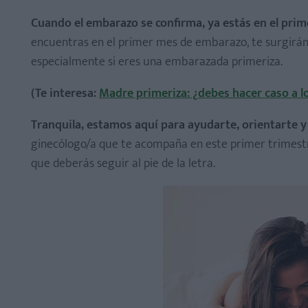
Cuando el embarazo se confirma, ya estás en el pri
encuentras en el primer mes de embarazo, te surgirán
especialmente si eres una embarazada primeriza.
Primera ecografía o ecografía de las 12 semanas
(Te interesa:
Madre primeriza: ¿debes hacer caso a l
Triple screening o triple test
Tranquila, estamos aquí para ayudarte, orientarte 
ginecólogo/a que te acompaña en este primer trimestre
que deberás seguir al pie de la letra.
Método Ramzi para conocer el sexo del bebé