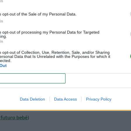
cia nucal).
In
oncluyente, sino que mide una probabilidad.
o opt-out of the Sale of my Personal Data.
In
o
)
to opt-out of processing my Personal Data for Targeted
ing.
In
iña?
o opt-out of Collection, Use, Retention, Sale, and/or Sharing
ersonal Data that Is Unrelated with the Purposes for which it
lected.
er trimestre de embarazo, una de las cosas que más se pre
Out
ue esperan será un niño o una niña.
CONFIRM
hasta los cuatro meses
, con la realización de la
ecografía mor
tallamos algunos métodos caseros
para conocer el sexo del be
Data Deletion
Data Access
Privacy Policy
os.
 futuro bebé
)