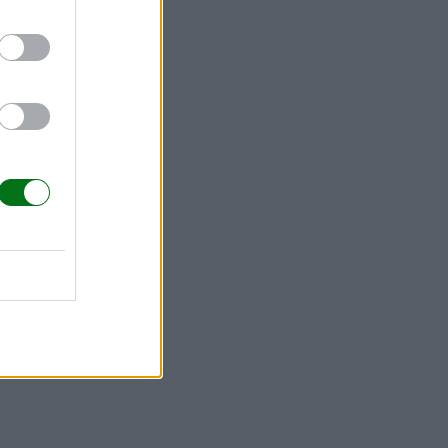
guntan los
fológica
.
bé y