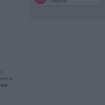
Especial
es
estre de
 que