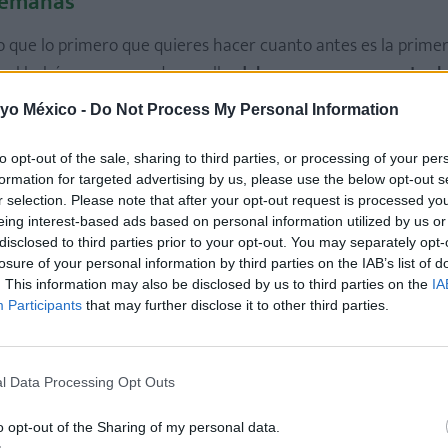
 semanas
 que lo primero que quieres hacer cuanto antes es la prime
 al bebé para que se desarrolle,
deberemos esperar entre l
 yo México -
Do Not Process My Personal Information
ero de fetos, el latido cardiaco fetal, la medición del feto pa
to opt-out of the sale, sharing to third parties, or processing of your per
 y la ubicación de la placenta.
formation for targeted advertising by us, please use the below opt-out s
r selection. Please note that after your opt-out request is processed y
bebé y del feto
)
eing interest-based ads based on personal information utilized by us or
disclosed to third parties prior to your opt-out. You may separately opt-
losure of your personal information by third parties on the IAB’s list of
. This information may also be disclosed by us to third parties on the
IA
Participants
that may further disclose it to other third parties.
rimer trimestre de embarazo para detectar posibles altera
Down o
Trisomía 18
o Síndrome de Edwards.
l Data Processing Opt Outs
utura mamá y se tienen en cuenta tres datos:
la edad de la 
beta-hCG libre
y la PAPP-A) y los datos obtenidos de la ecograf
o opt-out of the Sharing of my personal data.