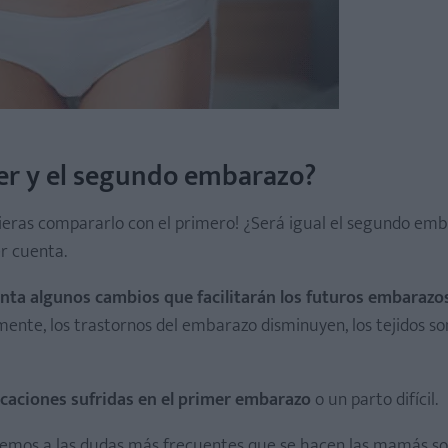
mer y el segundo embarazo?
ieras compararlo con el primero! ¿Será igual el segundo em
r cuenta.
nta algunos cambios que facilitarán los futuros embarazos
mente, los trastornos del embarazo disminuyen, los tejidos s
licaciones sufridas en el primer embarazo
o un parto difícil.
ondemos a las dudas más frecuentes que se hacen las mamás so