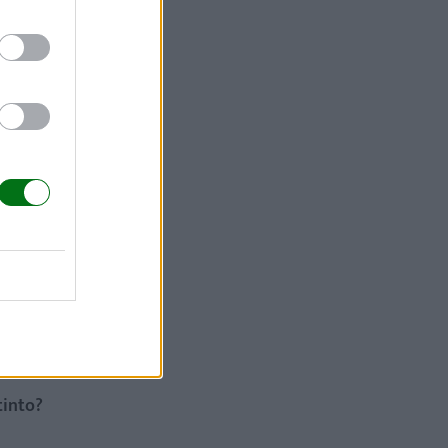
o en otras
siquiera si
a. Al
absolutamente
nto sea
 y mimarlo...
a en una
tinto?