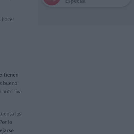
Especial
n hacer
o tienen
es bueno
n nutritiva
cuenta los
Por lo
ejarse