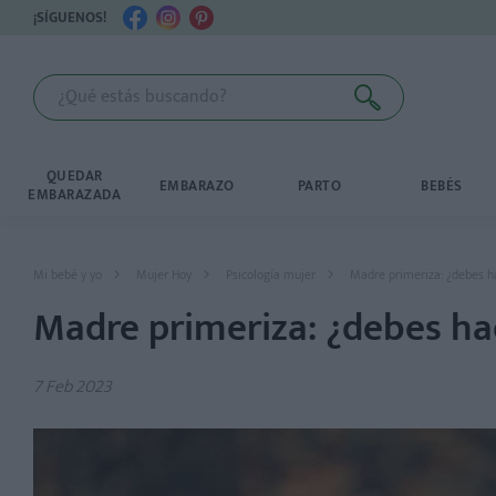
¡SÍGUENOS!
QUEDAR
EMBARAZO
PARTO
BEBÉS
EMBARAZADA
Mi bebé y yo
Mujer Hoy
Psicología mujer
Madre primeriza: ¿debes ha
Madre primeriza: ¿debes hac
7 Feb 2023