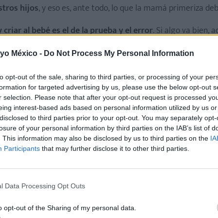
stros hijos
, y eso es, ante todo, lo que la mamá primeriza de
criar al bebé es el de la prueba y el error
. Si algo va bien, a
nga un resultado mejor; así irás viendo qué le gusta y qué no
 yo México -
Do Not Process My Personal Information
ión instintiva y de observación con el bebé: si cuando haces 
, se tranquiliza o se calma, adelante, lo estás haciendo bien.
to opt-out of the sale, sharing to third parties, or processing of your per
formation for targeted advertising by us, please use the below opt-out s
lugar del bebé y pensar qué puede necesitar
, y reflexionar
r selection. Please note that after your opt-out request is processed y
 al mundo, y que necesitan cariño y afecto para sentirse seg
eing interest-based ads based on personal information utilized by us or
disclosed to third parties prior to your opt-out. You may separately opt-
losure of your personal information by third parties on the IAB’s list of
. This information may also be disclosed by us to third parties on the
IA
Participants
that may further disclose it to other third parties.
 para una madre primeriza?
ar mucho, porque, en ocasiones, suelen ser contradictorios,
l Data Processing Opt Outs
ud que toda madre primeriza debe tener para no ofuscarse ni 
o opt-out of the Sharing of my personal data.