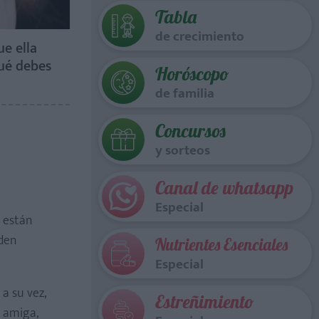
Tabla
de crecimiento
ue ella
qué debes
Horóscopo
de familia
Concursos
y sorteos
Canal de whatsapp
Especial
 están
den
Nutrientes Esenciales
Especial
 a su vez,
Estreñimiento
r amiga,