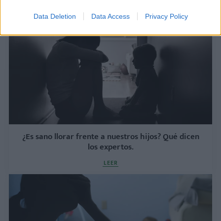
LEER
Data Deletion
Data Access
Privacy Policy
¿Es sano llorar frente a nuestros hijos? Qué dicen
los expertos.
LEER