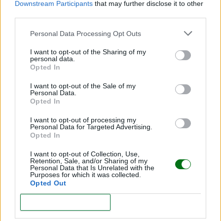
Downstream Participants
that may further disclose it to other
third parties.
Personal Data Processing Opt Outs
Perfeccionismo en la crianza: cómo identificarlo
y liberarte de él
I want to opt-out of the Sharing of my
personal data.
Opted In
LEER
I want to opt-out of the Sale of my
Personal Data.
Opted In
I want to opt-out of processing my
Personal Data for Targeted Advertising.
Opted In
I want to opt-out of Collection, Use,
Retention, Sale, and/or Sharing of my
Personal Data that Is Unrelated with the
Purposes for which it was collected.
Opted Out
Salud mental de madres con hijos con
CONFIRM
discapacidad