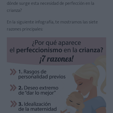
dónde surge esta necesidad de perfección en la
abandonar el perfeccionismo
crianza?
En la siguiente infografía, te mostramos las siete
razones principales:
¿Qué es el perfeccionismo en la crianza?
¿Es malo querer ser una madre perfecta?
¿El perfeccionismo se puede heredar o aprender?
¿Cómo afecta el perfeccionismo en la crianza a los hijos?
¿Cómo soltar el perfeccionismo como madre?
¿Es común sentir presión por ser la madre perfecta?