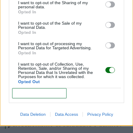
I want to opt-out of the Sharing of my
personal data.
Opted In
I want to opt-out of the Sale of my
Personal Data.
Opted In
I want to opt-out of processing my
Personal Data for Targeted Advertising.
Opted In
I want to opt-out of Collection, Use,
Retention, Sale, and/or Sharing of my
Personal Data that Is Unrelated with the
Purposes for which it was collected.
Opted Out
CONFIRM
¿Qué señales indican si mi
Data Deletion
Data Access
Privacy Policy
perfeccionismo es saludable o dañino?