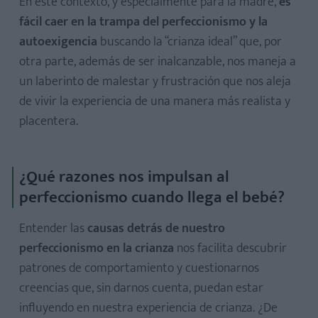
En este contexto, y especialmente para la madre,
es
bebé o incluso antes
fácil caer en la trampa del perfeccionismo y la
7. Tener hipersensibilidad al rechazo y a la crítica de los
autoexigencia
buscando la “crianza ideal” que, por
demás
otra parte, además de ser inalcanzable, nos maneja a
un laberinto de malestar y frustración que nos aleja
de vivir la experiencia de una manera más realista y
placentera.
¿Qué razones nos impulsan al
Toma conciencia de cómo el perfeccionismo está
perfeccionismo cuando llega el bebé?
afectando negativamente a tu vida
Entender las
causas detrás de nuestro
Desarrolla una valoración realista de ti misma y de tus
perfeccionismo en la crianza
nos facilita descubrir
capacidades
patrones de comportamiento y cuestionarnos
Reflexiona sobre cómo tu perfeccionismo podría moldear
creencias que, sin darnos cuenta, puedan estar
la personalidad de tu hijo
influyendo en nuestra experiencia de crianza. ¿De
Busca apoyo profesional si sientes dificultades para