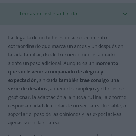
Temas en este artículo
La llegada de un bebé es un acontecimiento
extraordinario que marca un antes y un después en
la vida familiar, donde frecuentemente la madre
siente un peso adicional. Aunque es un
momento
1. Tener una tendencia perfeccionista arraigada
que suele venir acompañado de alegría y
2. Mantener la creencia de que debes proporcionarle “lo
expectación,
sin duda
también trae consigo una
mejor” a tu hijo
serie de desafíos
, a menudo complejos y difíciles de
3. Sostener una imagen romantizada de la maternidad
gestionar: la adaptación a la nueva rutina, la enorme
4. Una sólida independencia y capacidad de autogestión
responsabilidad de cuidar de un ser tan vulnerable, o
de la madre
soportar el peso de las opiniones y las expectativas
5. Un pasado de crianza con altos niveles de exigencia
ajenas sobre la crianza.
6. Experimentar bajo estado de ánimo desde la llegada del