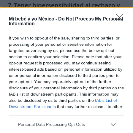
7. Tener hipersensibilidad al rechazo y
a la crítica de los demás
Mi bebé y yo México -
Do Not Process My Personal
Information
Algunas personas manifiestan una alta sensibilidad
emocional y
baja tolerancia a experimentar
If you wish to opt-out of the sale, sharing to third parties, or
emociones y sensaciones difíciles
. Esto puede
processing of your personal or sensitive information for
provocar que sean especialmente susceptibles a los
targeted advertising by us, please use the below opt-out
section to confirm your selection. Please note that after your
comentarios de otros, incluso si son constructivos o
opt-out request is processed you may continue seeing
dichos con cariño, desencadenando malestar y un
interest-based ads based on personal information utilized by
deseo excesivo de ganarse la estima y la aprobación
us or personal information disclosed to third parties prior to
your opt-out. You may separately opt-out of the further
de los demás.
disclosure of your personal information by third parties on the
IAB’s list of downstream participants. This information may
Esta característica, en el contexto de la maternidad,
also be disclosed by us to third parties on the
IAB’s List of
puede generar un gran sufrimiento y una necesidad
Downstream Participants
that may further disclose it to other
third parties.
de
buscar la aprobación y la estima a través de la
perfección
en la crianza, como una forma de evitar la
Personal Data Processing Opt Outs
temida crítica.