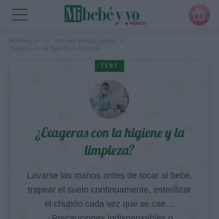

Mi bebé y yo
Test para mamás y papás
¿Exageras con la higiene y la limpieza?
TEST
¿Exageras con la higiene y la
limpieza?
Lavarse las manos antes de tocar al bebé,
trapear el suelo continuamente, esterilizar
el chupón cada vez que se cae…
¿Precauciones indispensables o