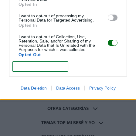
Recibirás
la revista “Mi bebé y yo” y las newsletters
Opted In
de tu embarazo y crecimiento de tu bebé
totalmente
gratis
. Además participarás en nuestros sorteos de
I want to opt-out of processing my
Personal Data for Targeted Advertising.
regalos.
Opted In
I want to opt-out of Collection, Use,
Retention, Sale, and/or Sharing of my
Personal Data that Is Unrelated with the
Purposes for which it was collected.
Opted Out
REGISTRARME
CONFIRM
Data Deletion
Data Access
Privacy Policy
CATEGORÍAS
OTRAS CATEGORÍAS
TEMAS TOP MI BEBÉ Y YO