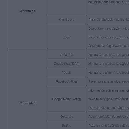
actualiza cada vez que se en
Analíticas
ComScore
Para la elaboración de los da
Dispositivo y resolución, sis
Hotjar
fecha y hora acceso, duració
áreas de la página web que 
Adsense
Mejorar y gestionar la exposi
Doubleclick (DFP)
Mejorar y gestionar la exposi
Teads
Mejorar y gestionar la exposi
Facebook Pixel
Para mostrar anuncios, remar
Información sobre los anunci
Google Remarketing
si visita la página web del an
Publicidad
usuario evitando que aparez
Outbrain
Recomendación de artículos y
Brid.tv
Plataforma de reproducción d