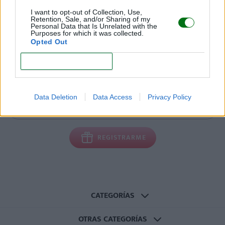
¡Regístrate gratis!
I want to opt-out of Collection, Use,
Retention, Sale, and/or Sharing of my
Personal Data that Is Unrelated with the
Purposes for which it was collected.
Recibirás
la revista “Mi bebé y yo” y las newsletters
Opted Out
de tu embarazo y crecimiento de tu bebé
totalmente
CONFIRM
gratis
. Además participarás en nuestros sorteos de
regalos.
Data Deletion
Data Access
Privacy Policy
REGISTRARME
CATEGORÍAS
OTRAS CATEGORÍAS