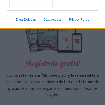
CONFIRM
Data Deletion
Data Access
Privacy Policy
¡Regístrate gratis!
Recibirás
la revista “Mi bebé y yo” y las newsletters
de tu embarazo y crecimiento de tu bebé
totalmente
gratis
. Además participarás en nuestros sorteos de
regalos.