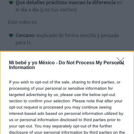
Qué detalles prácticos marcan la diferencia
en
el día a día (y en tus noches).
Este video es:
Cercano
: explicado de forma sencilla y pensada
para ti.
Ilustrativo
: ejemplos claros que te ayudarán a
decidir rápido.
Mi bebé y yo México -
Do Not Process My Personal
Information
Divertido
: porque elegir la cuna de tu bebé
también puede ser un momento bonito.
If you wish to opt-out of the sale, sharing to third parties, or
processing of your personal or sensitive information for
Dale al play y acierta con la cuna perfecta
, para que
targeted advertising by us, please use the below opt-out
tu bebé (y tú) duerman como auténticos angelitos.
section to confirm your selection. Please note that after your
opt-out request is processed you may continue seeing
Acertar en la elección de la cuna es el primer paso
interest-based ads based on personal information utilized by
para un descanso seguro, cómodo y feliz. ¡No te
us or personal information disclosed to third parties prior to
pierdas esta guía en vídeo!
your opt-out. You may separately opt-out of the further
disclosure of your personal information by third parties on the