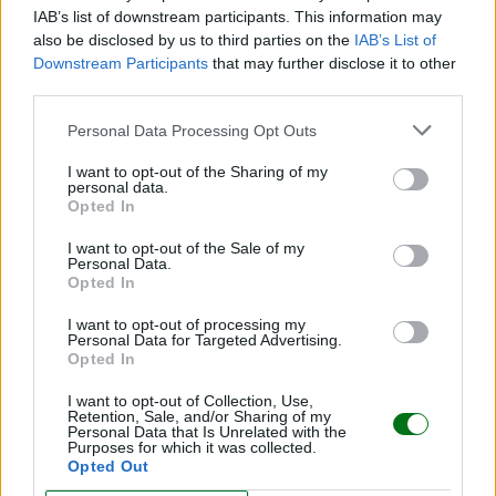
IAB’s list of downstream participants. This information may
also be disclosed by us to third parties on the
IAB’s List of
¿Buscas una guía más técnica y
Downstream Participants
that may further disclose it to other
detallada?
third parties.
Personal Data Processing Opt Outs
Si quieres comparar materiales, normativas, medidas
y opciones por edad, no te pierdas nuestro artículo
I want to opt-out of the Sharing of my
personal data.
completo sobre cunas para bebés:
Consulta aquí la
Opted In
guía completa sobre cunas
.
I want to opt-out of the Sale of my
Personal Data.
Opted In
¡MIRA LOS DIBUS DE SHOPPING TIPS!
I want to opt-out of processing my
Personal Data for Targeted Advertising.
Opted In
Prev
Next
Dibu
Dibu
Dibu
Dibu
Dibu
Dibu
Dibu
2
3
4
5
6
7
8
I want to opt-out of Collection, Use,
Retention, Sale, and/or Sharing of my
Personal Data that Is Unrelated with the
Purposes for which it was collected.
Opted Out