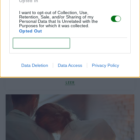
Opted In
I want to opt-out of Collection, Use,
Retention, Sale, and/or Sharing of my
Personal Data that Is Unrelated with the
Purposes for which it was collected.
Opted Out
CONFIRM
Crianza compartida: priorizando el cuidado de
Data Deletion
Data Access
Privacy Policy
las madres
LEER