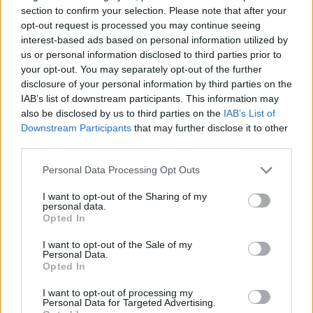
section to confirm your selection. Please note that after your
La salud mental de las madres está decayendo:
opt-out request is processed you may continue seeing
una alerta mundial
interest-based ads based on personal information utilized by
LEER
us or personal information disclosed to third parties prior to
your opt-out. You may separately opt-out of the further
disclosure of your personal information by third parties on the
IAB’s list of downstream participants. This information may
also be disclosed by us to third parties on the
IAB’s List of
Downstream Participants
that may further disclose it to other
third parties.
Personal Data Processing Opt Outs
I want to opt-out of the Sharing of my
personal data.
Opted In
Duelo perinatal: cómo superar la pérdida de un
I want to opt-out of the Sale of my
bebé durante el embarazo o tras el parto
Personal Data.
Opted In
LEER
I want to opt-out of processing my
Personal Data for Targeted Advertising.