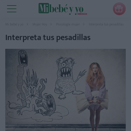

Mi bebé y yo
Mujer Hoy
Psicología mujer
Interpreta tus pesadillas
Interpreta tus pesadillas