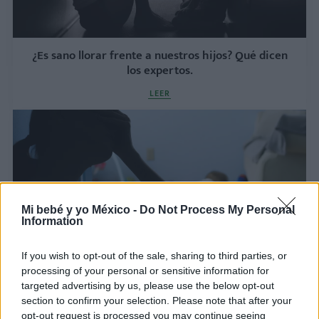
¿Es sano llorar frente a nuestros hijos? Qué dicen
los expertos.
LEER
Mi bebé y yo México -
Do Not Process My Personal
Information
If you wish to opt-out of the sale, sharing to third parties, or
processing of your personal or sensitive information for
La salud mental de las madres está decayendo:
targeted advertising by us, please use the below opt-out
una alerta mundial
section to confirm your selection. Please note that after your
LEER
opt-out request is processed you may continue seeing