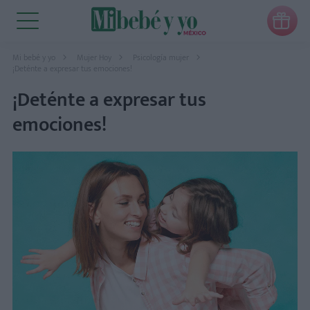

Mi bebé y yo
Mujer Hoy
Psicología mujer
¡Deténte a expresar tus emociones!
¡Deténte a expresar tus
emociones!