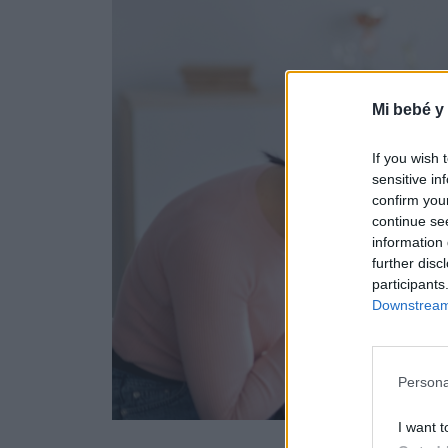
Mi bebé y
If you wish 
sensitive in
confirm you
continue se
information 
further disc
participants
Downstream 
Persona
I want t