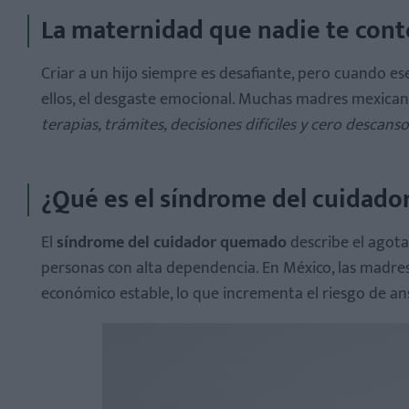
La maternidad que nadie te cont
Criar a un hijo siempre es desafiante, pero cuando es
ellos, el desgaste emocional. Muchas madres mexica
Señales de alerta
terapias, trámites, decisiones difíciles y cero descanso
¿Por qué ocurre?
¿Qué es el síndrome del cuidado
El
síndrome del cuidador quemado
describe el agota
No es egoísmo, es humanidad
personas con alta dependencia. En México, las madre
económico estable, lo que incrementa el riesgo de an
Estrategias para cuidar la salud mental