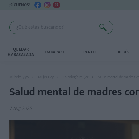
¡SÍGUENOS!
QUEDAR
EMBARAZO
PARTO
BEBÉS
EMBARAZADA
Mi bebé y yo
Mujer Hoy
Psicología mujer
Salud mental de madres co
Salud mental de madres con
7 Aug 2025