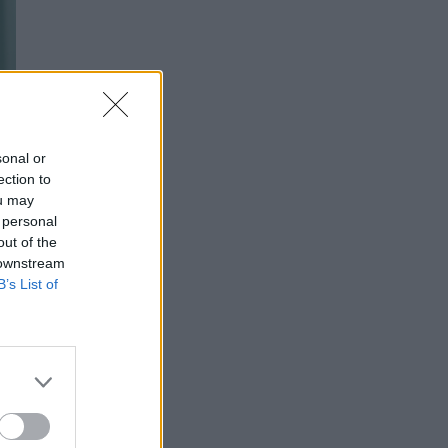
sonal or
ection to
ou may
 personal
out of the
 downstream
B’s List of