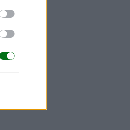
s casos, se
res.