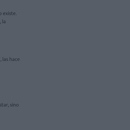
o existe
.
 la
 las hace
star, sino