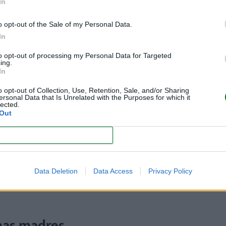
In
o opt-out of the Sale of my Personal Data.
In
to opt-out of processing my Personal Data for Targeted
ing.
 mismas.
In
o opt-out of Collection, Use, Retention, Sale, and/or Sharing
ersonal Data that Is Unrelated with the Purposes for which it
lected.
 cuidadora.
Out
CONFIRM
el autocuidado, la vida profesional, el descanso. Y, en mucho
Data Deletion
Data Access
Privacy Policy
, suele dejar la responsabilidad del cuidado solo en las mad
chas madres