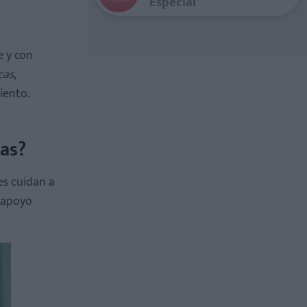
Especial
e y con
cas,
iento.
as?
es cuidan a
i apoyo