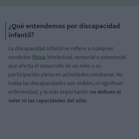
¿Qué entendemos por discapacidad
infantil?
La discapacidad infantil se refiere a cualquier
condición
física
, intelectual, sensorial o psicosocial
Mito 1: "Los niños con discapacidad están enfermos"
que afecta el desarrollo de un niño o su
Mito 2: "No pueden aprender o asistir a la escuela
participación plena en actividades cotidianas. No
regular"
todas las discapacidades son visibles, ni significan
Mito 3: "Son niños para siempre"
enfermedad, y lo más importante:
no definen el
Mito 4: "Son una carga para sus familias"
valor ni las capacidades del niño
.
Mito 5: "Todos son iguales"