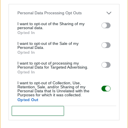
third parties.
Personal Data Processing Opt Outs
I want to opt-out of the Sharing of my
personal data.
Cómo apoyar el desarrollo del habla sin usar
Opted In
pantallas
I want to opt-out of the Sale of my
LEER
Personal Data.
Opted In
I want to opt-out of processing my
Personal Data for Targeted Advertising.
Opted In
I want to opt-out of Collection, Use,
Retention, Sale, and/or Sharing of my
Personal Data that Is Unrelated with the
Purposes for which it was collected.
Opted Out
CONFIRM
Salud auditiva infantil: todo sobre infecciones de