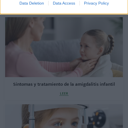
oído
Data Deletion
Data Access
Privacy Policy
LEER
Síntomas y tratamiento de la amigdalitis infantil
LEER