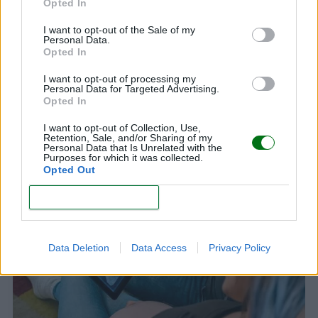
Opted In
I want to opt-out of the Sale of my
Personal Data.
Opted In
I want to opt-out of processing my
Personal Data for Targeted Advertising.
Opted In
¿Cómo se sabe si el bebé crece bien en el
I want to opt-out of Collection, Use,
Retention, Sale, and/or Sharing of my
vientre?
Personal Data that Is Unrelated with the
Purposes for which it was collected.
LEER
Opted Out
CONFIRM
Data Deletion
Data Access
Privacy Policy