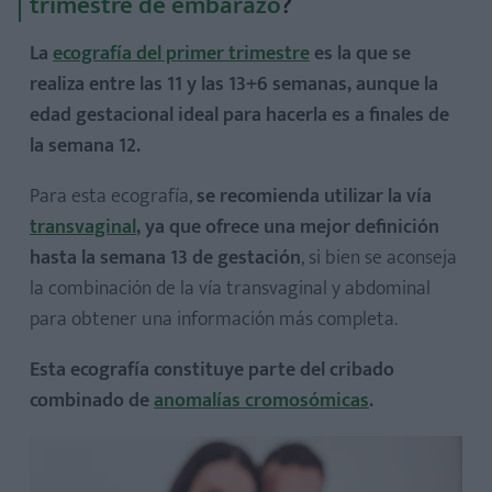
trimestre de embarazo
?
¿Para qué sirve la ecografía del tercer trimestre de
embarazo?
La
ecografía del primer trimestre
es la que se
realiza entre las 11 y las 13+6 semanas, aunque la
edad gestacional ideal para hacerla es a finales de
la semana 12.
Para esta ecografía,
se recomienda utilizar la vía
transvaginal
, ya que ofrece una mejor definición
hasta la semana 13 de gestación
, si bien se aconseja
la combinación de la vía transvaginal y abdominal
para obtener una información más completa.
Esta ecografía constituye parte del cribado
combinado de
anomalías cromosómicas
.