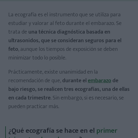
La ecografía es el instrumento que se utiliza para
estudiar y valorar al feto durante el embarazo. Se
trata de
una técnica diagnóstica basada en
ultrasonidos, que se consideran seguros para el
feto
, aunque los tiempos de exposición se deben
minimizar todo lo posible.
Prácticamente, existe unanimidad en la
recomendación de que,
durante el
embarazo
de
bajo riesgo, se realicen tres ecografías, una de ellas
¿Para qué sirve la ecografía del segundo trimestre de
en cada trimestre
. Sin embargo, si es necesario, se
embarazo?
pueden practicar más.
¿Qué ecografía se hace en el
primer