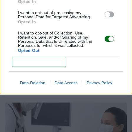
Opted In
LEER
I want to opt-out of processing my
Personal Data for Targeted Advertising.
Opted In
I want to opt-out of Collection, Use,
Retention, Sale, and/or Sharing of my
Personal Data that Is Unrelated with the
Purposes for which it was collected.
Opted Out
CONFIRM
Ecografía morfológica: el ginecólogo informa
Data Deletion
Data Access
Privacy Policy
LEER