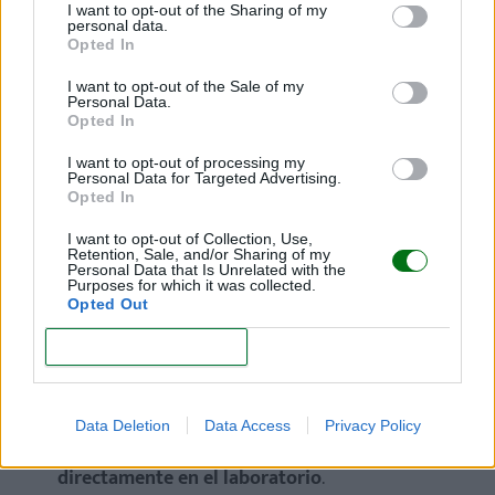
I want to opt-out of the Sharing of my
personal data.
La orina debe recogerse a
primera hora de la
Opted In
mañana
.
I want to opt-out of the Sale of my
Personal Data.
Hay que usar
un bote estéril
, que se puede
Opted In
comprar en cualquier farmacia.
I want to opt-out of processing my
El primer chorro debe descartarse
, porque se
Personal Data for Targeted Advertising.
Opted In
trata de orina que se ha estacionado en la uretra,
el último tramo de las vías urinarias, que está en
I want to opt-out of Collection, Use,
contacto con el ambiente exterior.
Retention, Sale, and/or Sharing of my
Personal Data that Is Unrelated with the
Purposes for which it was collected.
Una vez recogida,
la muestra debería analizarse
Opted Out
antes de que pase una hora
. En caso contrario,
CONFIRM
se recomienda conservarla en el refrigerador,
porque el contacto con el aire podría alterarla.
Si el trayecto para llegar al laboratorio de análisis
Data Deletion
Data Access
Privacy Policy
es largo,
es mejor tomar la muestra
directamente en el laboratorio
.