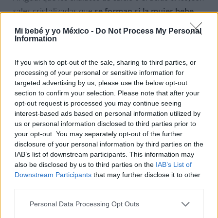
sales cristalizadas que
se forman si la mujer bebe
pocos líquidos
. Si se encuentra,
se aconseja beber
Mi bebé y yo México -
Do Not Process My Personal
más
, porque con el tiempo podrían originar cálculos
Information
renales.
If you wish to opt-out of the sale, sharing to third parties, or
Células de vías bajas o de transición
processing of your personal or sensitive information for
targeted advertising by us, please use the below opt-out
Son las células que revisten la parte interior de la
section to confirm your selection. Please note that after your
vejiga y que
se expulsan con la orina después de un
opt-out request is processed you may continue seeing
normal ciclo celular.
interest-based ads based on personal information utilized by
us or personal information disclosed to third parties prior to
your opt-out. You may separately opt-out of the further
disclosure of your personal information by third parties on the
Cómo efectuar la recogida en caso de
IAB’s list of downstream participants. This information may
análisis de orina
also be disclosed by us to third parties on the
IAB’s List of
Downstream Participants
that may further disclose it to other
Para que el resultado del examen sea fiable,
la
third parties.
muestra debe ser recogida correctamente
. Veamos
Personal Data Processing Opt Outs
cómo: