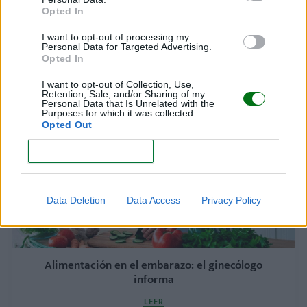
Opted In
I want to opt-out of processing my
El 90% de las mujeres embarazadas no se
Personal Data for Targeted Advertising.
alimenta de forma óptima: ¡pero tiene solución!
Opted In
LEER
I want to opt-out of Collection, Use,
Retention, Sale, and/or Sharing of my
Personal Data that Is Unrelated with the
Purposes for which it was collected.
Opted Out
CONFIRM
Data Deletion
Data Access
Privacy Policy
Alimentación en el embarazo: el ginecólogo
informa
LEER