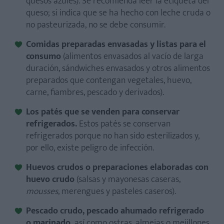
quesos azules). Se recomienda leer la etiqueta del
queso; si indica que se ha hecho con leche cruda o
no pasteurizada, no se debe consumir.
Comidas preparadas envasadas y listas para el
consumo
(alimentos envasados al vacío de larga
duración, sándwiches envasados y otros alimentos
preparados que contengan vegetales, huevo,
carne, fiambres, pescado y derivados).
Los patés que se venden para conservar
refrigerados.
Estos patés se conservan
refrigerados porque no han sido esterilizados y,
por ello, existe peligro de infección.
Huevos crudos o preparaciones elaboradas con
huevo crudo
(salsas y mayonesas caseras,
mousses
, merengues y pasteles caseros).
Pescado crudo, pescado ahumado refrigerado
o marinado,
así como ostras, almejas o mejillones