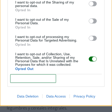
En el
tercer trimestre de embarazo
, es
I want to opt-out of the Sharing of my
importante que los alimentos vuelvan a incluir
personal data.
Opted In
ácidos grasos Omega 3 y yodo,
relacionados
ambos con el buen desarrollo cerebral.
Al final del
I want to opt-out of the Sale of my
embarazo,
el consumo de calcio también es
Personal Data.
Opted In
fundamental, ya que es cuando tiene lugar el
máximo crecimiento y desarrollo óseo.
I want to opt-out of processing my
Personal Data for Targeted Advertising.
Opted In
¿Qué hago si sigo una dieta
I want to opt-out of Collection, Use,
Retention, Sale, and/or Sharing of my
vegetariana o vegana?
Personal Data that Is Unrelated with the
Purposes for which it was collected.
Opted Out
En estos casos,
se debe vigilar especialmente el
CONFIRM
aporte de vitamina B12, calcio y
proteínas.
Aumenta el consumo de frutos secos, de
alimentos ricos en calcio, como los vegetales de hoja
Data Deletion
Data Access
Privacy Policy
verde oscuro, y realiza una adecuada combinación de
legumbres y cereales integrales.