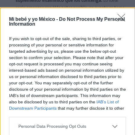
suplemento vitamínico que los contenga.
Lo ideal
sería empezar con él lo antes posible, en cuanto se toma
la decisión de buscar un embarazo. La carencia de ácido
Mi bebé y yo México -
Do Not Process My Personal
fólico se ha relacionado con defectos del tubo neural,
Information
como la espina bífida.
If you wish to opt-out of the sale, sharing to third parties, or
Además de estas vitaminas, en este trimestre,
processing of your personal or sensitive information for
es importante el consumo de ácidos grasos
targeted advertising by us, please use the below opt-out
section to confirm your selection. Please note that after your
Omega 3
, proteínas, hierro y calcio.
opt-out request is processed you may continue seeing
En el
segundo trimestre de embarazo
, se
interest-based ads based on personal information utilized by
us or personal information disclosed to third parties prior to
produce un rápido crecimiento fetal. Por ello,
your opt-out. You may separately opt-out of the further
se deben incrementar las calorías diarias.
Este
disclosure of your personal information by third parties on the
incremento debería proceder de alimentos que
IAB’s list of downstream participants. This information may
proporcionen hidratos de carbono complejos,
also be disclosed by us to third parties on the
IAB’s List of
como pastas, arroz y cereales.
Además, conviene el
Downstream Participants
that may further disclose it to other
consumo de frutas y verduras, proteínas animales,
third parties.
lácteos bajos en grasas, frutos secos y semillas.
Personal Data Processing Opt Outs