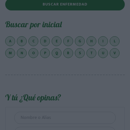
BUSCAR ENFERMEDAD
Buscar por inicial
A
B
C
D
E
F
G
H
I
L
M
N
O
P
Q
R
S
T
U
V
Y tú ¿Qué opinas?