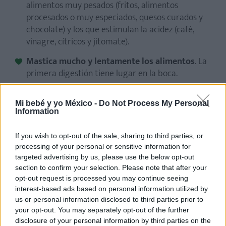
alimentos muy pesados (fritos, alimentos
procesados o muy especiados, quesos curados y
chocolate) y los que estimulan la acidez (café,
vinagre, cítricos y jitomate).
Mastica mucho y lentamente los alimentos
. La
primera digestión tiene lugar en la boca.
Atención también con las bebidas gaseosas y el
chicle
. Ambos aumentan la cantidad de aire
Mi bebé y yo México -
Do Not Process My Personal
Information
presente en el estómago y favorecen que los
jugos gástricos vuelvan a subir. Por lo tanto, es
If you wish to opt-out of the sale, sharing to third parties, or
mejor evitarlos.
processing of your personal or sensitive information for
targeted advertising by us, please use the below opt-out
Intenta dormir semiincorporada si tienes
section to confirm your selection. Please note that after your
muchas molestias
, para que la comida no pueda
opt-out request is processed you may continue seeing
subir con facilidad y la digestión sea más fácil.
interest-based ads based on personal information utilized by
us or personal information disclosed to third parties prior to
your opt-out. You may separately opt-out of the further
¿El ardor de estómago mejora después
disclosure of your personal information by third parties on the