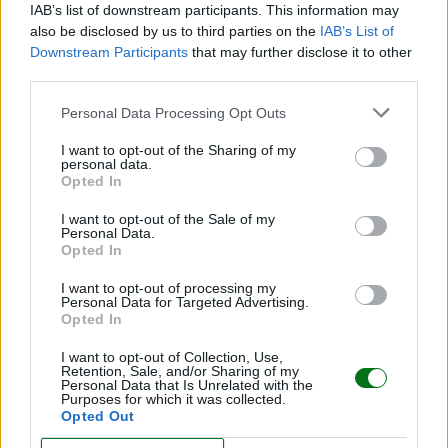
IAB’s list of downstream participants. This information may
del parto?
also be disclosed by us to third parties on the
IAB’s List of
Downstream Participants
that may further disclose it to other
Sí. Después del parto, nuestro sistema digestivo
third parties.
se recoloca, vuelve a funcionar con normalidad y el
Personal Data Processing Opt Outs
ardor suele desaparecer del todo.
I want to opt-out of the Sharing of my
personal data.
No obstante, si pasada la cuarentena continúas
Opted In
teniendo síntomas, debes consultarlo con tu médico.
I want to opt-out of the Sale of my
Personal Data.
Opted In
Cuándo recurrir a los fármacos si sufres
I want to opt-out of processing my
reflujo gastroesofágico
Personal Data for Targeted Advertising.
Opted In
Si tienes muchas molestias, y no mejoran con los
I want to opt-out of Collection, Use,
Retention, Sale, and/or Sharing of my
consejos anteriores, el médico puede prescribirte
Personal Data that Is Unrelated with the
Purposes for which it was collected.
alguna medicación, que, por supuesto, será
Opted Out
compatible con el embarazo. Y recuerda: ¡nunca