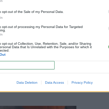
In
o opt-out of the Sale of my Personal Data.
In
 moscada, jengibre en polvo
to opt-out of processing my Personal Data for Targeted
ing.
In
o opt-out of Collection, Use, Retention, Sale, and/or Sharing
ersonal Data that Is Unrelated with the Purposes for which it
lected.
Out
erretida para formar la base del pay en un molde redondo.
CONFIRM
a que se incorporen perfectamente. Vacía a la costra para el pay.
 un palillo de madera, éste salga limpio.
Data Deletion
Data Access
Privacy Policy