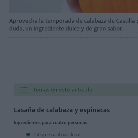
Aprovecha la temporada de calabaza de Castilla p
duda, un ingrediente dulce y de gran sabor.
Temas en este artículo
Lasaña de calabaza y espinacas
Lasaña de calabaza y espinacas
Pay de calabaza
Ingredientes para cuatro personas
Dulce de calabaza
750 g de calabaza dulce