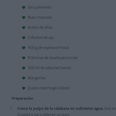
Sal y pimienta
Nuez moscada
Aceite de oliva
2 dientes de ajo
400 g de espinaca fresca
8 láminas de lasaña precocida
300 ml de salsa bechamel
Margarina
Queso manchego rallado
Preparación
Cuece la pulpa de la calabaza en suficiente agua
. Una ve
licuadora para obtener un puré.