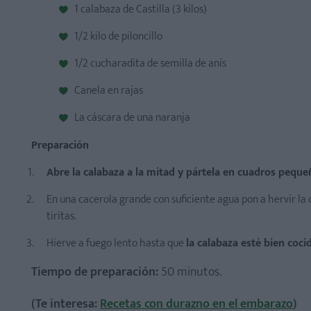
1 calabaza de Castilla (3 kilos)
1/2 kilo de piloncillo
1/2 cucharadita de semilla de anís
Canela en rajas
La cáscara de una naranja
Preparación
Abre la calabaza a la mitad y pártela en cuadros peque
En una cacerola grande con suficiente agua pon a hervir la ca
tiritas.
Hierve a fuego lento hasta que
la calabaza esté bien coci
Tiempo de preparación:
50 minutos.
(Te interesa:
Recetas con durazno en el embarazo
)