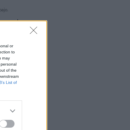
bajo.
na capa de
ongas la
sonal or
ection to
ou may
 personal
out of the
 downstream
B’s List of