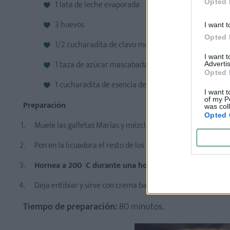
Opted 
1 lata de leche evaporada
3 huevos
I want t
Opted 
1/2 cucharadita de clavo molido, canela molida, nuez
I want 
1 taza de azúcar mascabada
Advertis
Opted 
1 cucharadita de esencia de vainilla
I want t
of my P
Preparación
was col
Opted 
Muele las galletas Marías y mézclalas con la mantequilla d
Pon en la licuadora el resto de los ingredientes y bate hast
Hornea a 200 ºC durante una hora
o hasta que al insertar
Deja entibiar y sirve con crema batida.
Tiempo de preparación:
80 minutos.