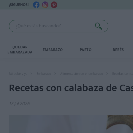
¡SÍGUENOS!
QUEDAR
EMBARAZO
PARTO
BEBÉS
EMBARAZADA
Mi bebé y yo
Embarazo
Alimentación en el embarazo
Recetas con c
Recetas con calabaza de Cas
17 Jul 2026