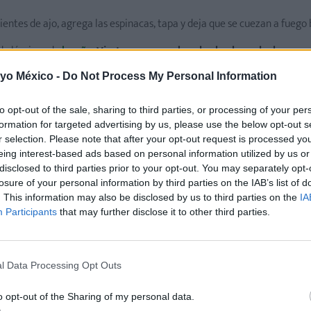
dientes de ajo, agrega las espinacas, tapa y deja que se cuezan a fuego 
 de láminas de
lasaña
.
Vierte una capa de salsa bechamel y luego u
a capa de bechamel y una de espinacas. Repite la operación y cuando p
 yo México -
Do Not Process My Personal Information
queso rallado.
to opt-out of the sale, sharing to third parties, or processing of your per
formation for targeted advertising by us, please use the below opt-out s
r selection. Please note that after your opt-out request is processed y
eing interest-based ads based on personal information utilized by us or
disclosed to third parties prior to your opt-out. You may separately opt-
losure of your personal information by third parties on the IAB’s list of
. This information may also be disclosed by us to third parties on the
IA
Participants
that may further disclose it to other third parties.
l Data Processing Opt Outs
)
o opt-out of the Sharing of my personal data.