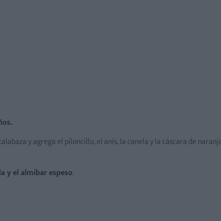
ños.
labaza y agrega el piloncillo, el anís, la canela y la cáscara de naranj
da y el almíbar espeso
.