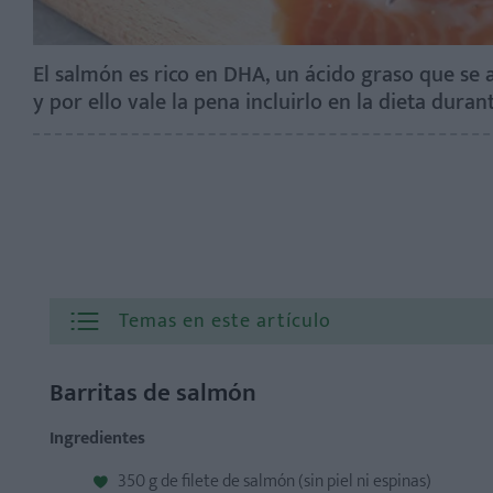
El salmón es rico en DHA, un ácido graso que se
y por ello vale la pena incluirlo en la dieta dura
Temas en este artículo
Barritas de salmón
Barritas de salmón
Concha de salmón
Ingredientes
Pasta con salmón
350 g de filete de salmón (sin piel ni espinas)