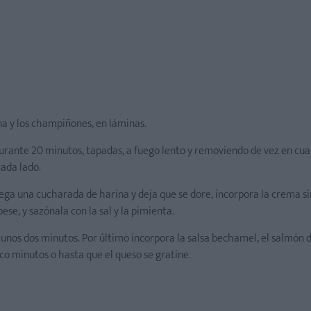
ana y los champiñones, en láminas.
durante 20 minutos, tapadas, a fuego lento y removiendo de vez en cu
cada lado.
ga una cucharada de harina y deja que se dore, incorpora la crema si
se, y sazónala con la sal y la pimienta.
e unos dos minutos. Por último incorpora la salsa bechamel, el salmó
co minutos o hasta que el queso se gratine.