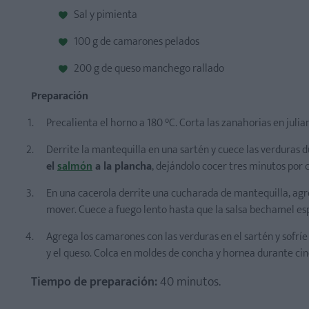
Sal y pimienta
100 g de camarones pelados
200 g de queso manchego rallado
Preparación
Precalienta el horno a 180 °C. Corta las zanahorias en juli
Derrite la mantequilla en una sartén y cuece las verduras 
el
salmón
a la plancha
, dejándolo cocer tres minutos por 
En una cacerola derrite una cucharada de mantequilla, agre
mover. Cuece a fuego lento hasta que la salsa bechamel espe
Agrega los camarones con las verduras en el sartén y sofrí
y el queso. Colca en moldes de concha y hornea durante cin
Tiempo de preparación:
40 minutos.