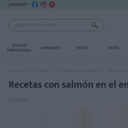
¡SÍGUENOS!
QUEDAR
EMBARAZO
PARTO
BEBÉS
EMBARAZADA
Mi bebé y yo
Embarazo
Alimentación en el embarazo
Recetas con s
Recetas con salmón en el 
17 Jul 2026