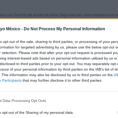
món y un chorrito de aceite de oliva. Deja marinar unos minutos en el r
espués sumérgelas en el huevo y pásalas por el pan molido
 yo México -
Do Not Process My Personal Information
elas en papel absorbente.
Sírvelas junto a la salsa de yogur.
to opt-out of the sale, sharing to third parties, or processing of your per
enta. Pica finamente las hierbas y agrégalas con el jugo de limón.
formation for targeted advertising by us, please use the below opt-out s
r selection. Please note that after your opt-out request is processed y
eing interest-based ads based on personal information utilized by us or
disclosed to third parties prior to your opt-out. You may separately opt-
losure of your personal information by third parties on the IAB’s list of
. This information may also be disclosed by us to third parties on the
IA
Participants
that may further disclose it to other third parties.
l Data Processing Opt Outs
o opt-out of the Sharing of my personal data.