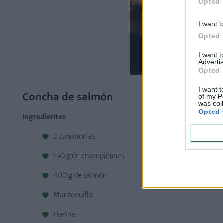
Opted 
I want t
Opted 
I want 
Advertis
Opted 
I want t
Concha de salmón
of my P
was col
Opted 
Ingredientes
3 zanahorias
150 g de champiñones
400 g de salmón
Mantequilla
Harina