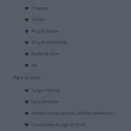
Hojaldre de salmón
2 huevos
1 limón
40 g de harina
40 g de pan molido
Aceite de oliva
Sal
Para la salsa:
1 yogur natural
Sal y pimienta
Hierbas frescas (perejil, cebolla, eneldo, etc.)
1 cucharada de jugo de limón