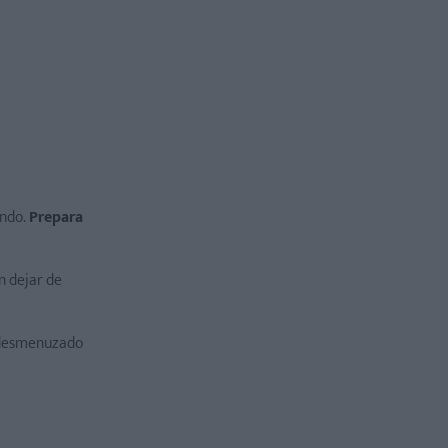
ando.
Prepara
n dejar de
n desmenuzado