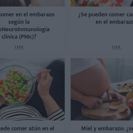
comer en el embarazo
¿Se pueden comer c
según la
en el embaraz
coNeuroInmunología
clínica (PNIc)?
LEER
LEER
ede comer atún en el
Miel y embarazo: ¿s