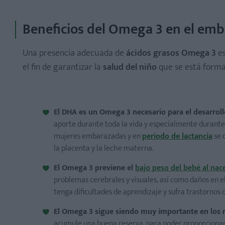
Beneficios del Omega 3 en el em
Una presencia adecuada de
ácidos grasos Omega 3
es
el fin de garantizar la
salud del niño
que se está forman
El DHA es un Omega 3 necesario para el desarroll
aporte durante toda la vida y especialmente durante
mujeres embarazadas y en
período de lactancia
se 
la placenta y la leche materna.
El Omega 3 previene el
bajo peso del bebé al nac
problemas cerebrales y visuales, así como daños en el 
tenga dificultades de aprendizaje y sufra trastornos 
El
Omega 3
sigue siendo muy importante en los 
acumule una buena reserva, para poder proporcionar 