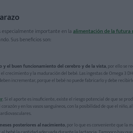
barazo
 especialmente importante en la
alimentación de la futur
do. Sus beneficios son:
o y el buen funcionamiento del cerebro y de la vista
, por ello se 
 el crecimiento y la maduración del bebé. Las ingestas de Omega 3 DH
deben incrementar, porque el bebé no puede fabricarlo y debe recibirl
er
. Si el aporte es insuficiente, existe el riesgo potencial de que se pr
corazón y en los vasos sanguíneos, con la posibilidad de que el niño, al
cardiovasculares.
meses posteriores al
nacimiento
, por lo que es conveniente que la
al bebé la cantidad adecuada durante la lactancia. Tampoco hay que 