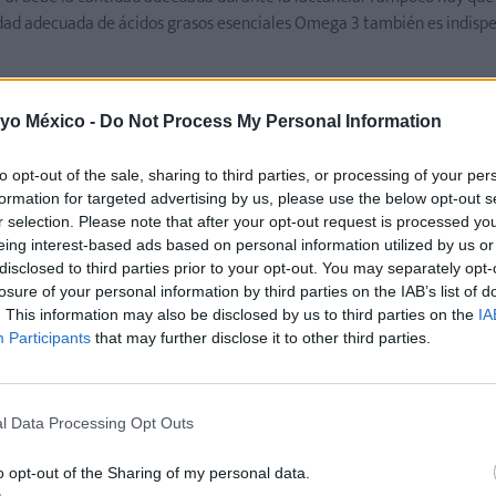
idad adecuada de ácidos grasos esenciales Omega 3 también es indisp
o estables las membranas y reduciendo las pérdidas de agua, favorec
 estrés del embarazo.De esta forma, se reduce el riesgo de padecer est
 yo México -
Do Not Process My Personal Information
to opt-out of the sale, sharing to third parties, or processing of your per
studio llevado a cabo por los investigadores de la Universidad de Chica
formation for targeted advertising by us, please use the below opt-out s
a demostrado que las mujeres cuya dieta es pobre en Omega 3 tiene
r selection. Please note that after your opt-out request is processed y
las que consumen una cantidad relativamente abundante de Omega 3.
eing interest-based ads based on personal information utilized by us or
disclosed to third parties prior to your opt-out. You may separately opt-
losure of your personal information by third parties on the IAB’s list of
. This information may also be disclosed by us to third parties on the
IA
Participants
that may further disclose it to other third parties.
onada con bebés y niños, embarazo y parto, m(p)aternidad y fami
l Data Processing Opt Outs
o opt-out of the Sharing of my personal data.