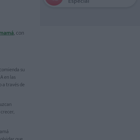
Especial
a mamá
, con
recomienda su
A en las
o a través de
oduzcan
 crecer,
 mamá
olvidar que,