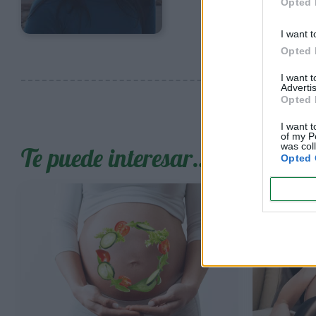
Opted 
I want t
Opted 
I want 
Advertis
Opted 
I want t
of my P
was col
Te puede interesar…
Opted 