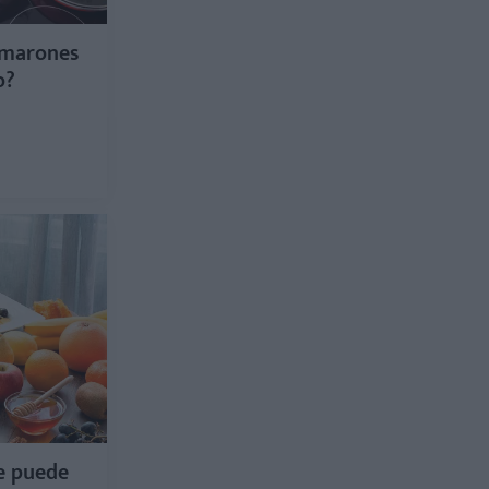
amarones
o?
e puede