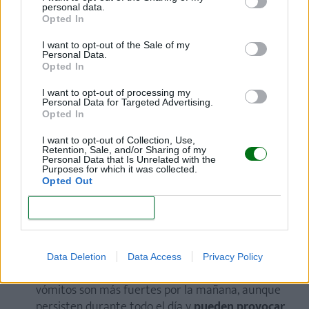
personal data.
Opted In
Náuseas en el embarazo y pérdida de
peso
I want to opt-out of the Sale of my
Personal Data.
Opted In
En algunos casos, las náuseas en el embarazo, son
I want to opt-out of processing my
tan intensas y repetidas que pueden ocasionar la
Personal Data for Targeted Advertising.
Opted In
pérdida de peso
. Esta forma grave de vómito se
llama hiperémesis y está asociada a la intolerancia
I want to opt-out of Collection, Use,
Retention, Sale, and/or Sharing of my
de algunos alimentos. ¿Qué debemos saber sobre
Personal Data that Is Unrelated with the
Purposes for which it was collected.
este fenómeno?
Opted Out
Normalmente, surge en torno a la
5ª-6ª semana
CONFIRM
de embarazo
para alcanzar su pico más alto
durante la 9ª semana de embarazo y siguiendo
hasta la 16ª semana. En casos más raros, llega,
Data Deletion
Data Access
Privacy Policy
incluso, hasta la 20ª semana. En general, los
vómitos son más fuertes por la mañana, aunque
persisten durante todo el día y
pueden provocar