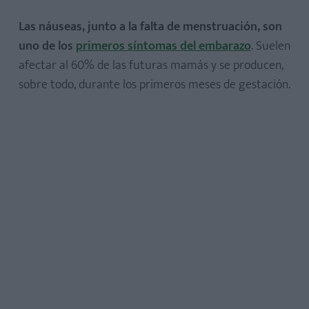
Las náuseas, junto a la falta de menstruación, son
uno de los
primeros síntomas del embarazo
. Suelen
afectar al 60% de las futuras mamás y se producen,
sobre todo, durante los primeros meses de gestación.
Los cambios hormonales en el embarazo
Las defensas inmunitarias
El estreñimiento
Una reacción psicológica
La cinetosis