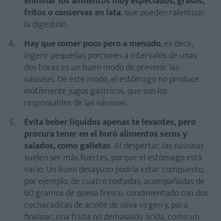
eliminar los alimentos muy especiados, grasos,
fritos o conservas en lata
, que pueden ralentizar
la digestión.
Hay que comer poco pero a menudo
, es decir,
ingerir pequeñas porciones a intervalos de unas
dos horas es un buen modo de prevenir las
náuseas. De este modo, el estómago no produce
inútilmente jugos gástricos, que son los
responsables de las náuseas.
Evita beber líquidos apenas te levantes, pero
procura tener en el buró alimentos secos y
salados, como galletas
. Al despertar, las náuseas
suelen ser más fuertes, porque el estómago está
vacío. Un buen desayuno podría estar compuesto,
por ejemplo, de cuatro tostadas, acompañadas de
60 gramos de queso fresco, condimentado con dos
cucharaditas de aceite de oliva virgen y, para
finalizar, una fruta no demasiado ácida, como un