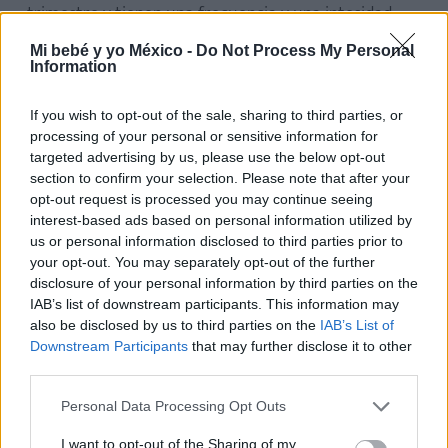
trimestre y tienen una frecuencia y una intesidad
más elevadas de lo normal, hablamos de
Mi bebé y yo México -
Do Not Process My Personal
hiperémesis gravídica
o gestacional.
Information
Si este es tu caso, no te preocupues, pues la
If you wish to opt-out of the sale, sharing to third parties, or
processing of your personal or sensitive information for
naturaleza es sabia y tu organismo nunca
targeted advertising by us, please use the below opt-out
provocará en ti una reacción que pueda dañar al
section to confirm your selection. Please note that after your
bebé
. Incluso cuando la mujer no puede alimentarse
opt-out request is processed you may continue seeing
interest-based ads based on personal information utilized by
de forma normal a causa de las náuseas y los
us or personal information disclosed to third parties prior to
vómitos, el pequeño crece, extrayendo las sustancias
your opt-out. You may separately opt-out of the further
indispensables de las reservas del organismo
disclosure of your personal information by third parties on the
IAB’s list of downstream participants. This information may
materno.
Raramente, los vómitos gestacionales
also be disclosed by us to third parties on the
IAB’s List of
acentuados causan malnutrición en el bebé
.
Downstream Participants
that may further disclose it to other
third parties.
(Te interesa:
¿El Primperán es seguro en el
Personal Data Processing Opt Outs
embarazo?
)
I want to opt-out of the Sharing of my