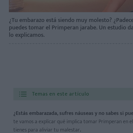
¿Tu embarazo está siendo muy molesto? ¿Padeces n
puedes tomar el Primperan jarabe. Un estudio d
lo explicamos.
Temas en este artículo
¿Estás embarazada, sufres náuseas y no sabes si pu
te vamos a explicar qué implica tomar Primperan en e
tienes para aliviar tu malestar
.
Movimientos incontrolables que afectan a menudo a la