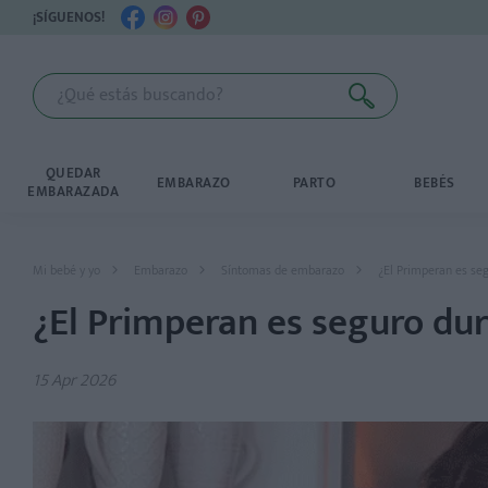
¡SÍGUENOS!
QUEDAR
EMBARAZO
PARTO
BEBÉS
EMBARAZADA
Mi bebé y yo
Embarazo
Síntomas de embarazo
¿El Primperan es se
¿El Primperan es seguro du
15 Apr 2026