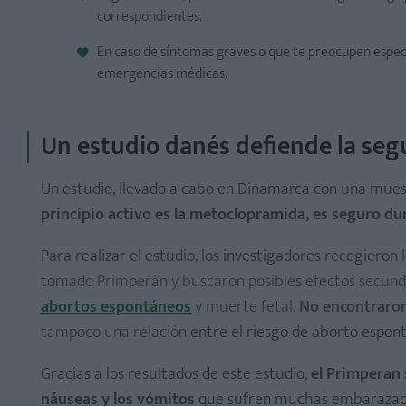
correspondientes.
En caso de síntomas graves o que te preocupen especi
emergencias médicas.
Un estudio danés defiende la se
Un estudio, llevado a cabo en Dinamarca con una mue
principio activo es la metoclopramida, es seguro d
Para realizar el estudio, los investigadores recogieron
l
tomado Primperán y buscaron posibles efectos secunda
abortos espontáneos
y muerte fetal.
No encontraron
tampoco una relación
entre el riesgo de aborto espon
Gracias a los resultados de este estudio,
el Primperan 
náuseas y los vómitos
que sufren muchas embarazadas