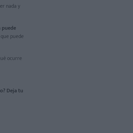
er nada y
n puede
y que puede
 qué ocurre
o? Deja tu