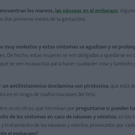
ción, producción de saliva
e encuentran los mareos,
las náuseas en el embarazo
. Algun
 labios o garganta, dificultad para respirar
o (los primeros meses de la gestación).
 muy molestos y estos síntomas se agudizan y se prolong
ales. De hecho, estas mujeres se ven obligadas a quedarse en 
a que se ven incapacitas para hacer cualquier cosa y también
 un antihistamínico doxilamina con piridoxina
, que está 
o en el riesgo de malformaciones del feto.
pero no en otras, que terminan por
preguntarse si pueden t
nto de los síntomas en caso de náuseas y vómitos
, en los
ón y tratamiento de las náuseas y vómitos provocados por radi
nte el embarazo?