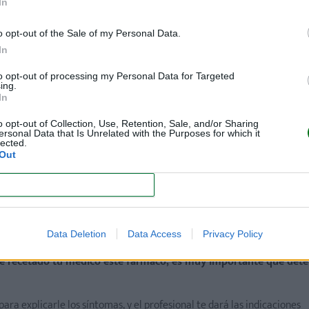
a menudo a la cabeza y al cuello
In
larmente cuando se usan dosis altas. Estos signos aparecen 
o opt-out of the Sale of my Personal Data.
ntar después de una única administración. Estos movimientos 
In
to opt-out of processing my Personal Data for Targeted
ing.
In
siones, sudoración, producción de saliva
o opt-out of Collection, Use, Retention, Sale, and/or Sharing
ersonal Data that Is Unrelated with the Purposes for which it
ome neuroléptico maligno.
lected.
Out
ón de la cara, labios o garganta, dificultad
CONFIRM
 ser grave.
Data Deletion
Data Access
Privacy Policy
te recetado tu médico este fármaco, es muy importante que dete
a explicarle los síntomas, y el profesional te dará las indicaciones