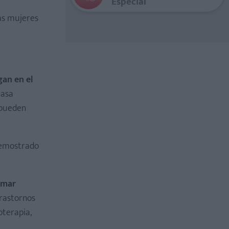
Especial
as mujeres
an en el
casa
 pueden
demostrado
omar
 trastornos
oterapia,