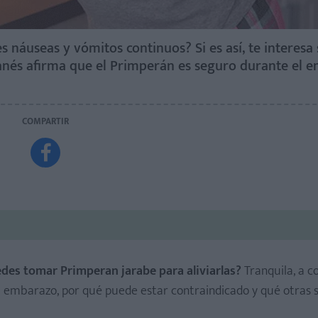
áuseas y vómitos continuos? Si es así, te interesa 
anés afirma que el Primperán es seguro durante el e
COMPARTIR

edes tomar Primperan jarabe para aliviarlas?
Tranquila, a c
l embarazo, por qué puede estar contraindicado y qué otras 
 cabeza y al cuello