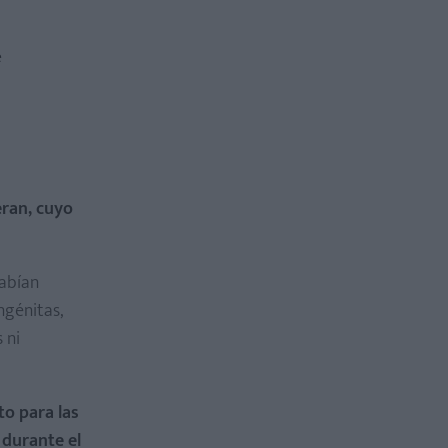
e
ran, cuyo
habían
ngénitas,
 ni
o para las
durante el