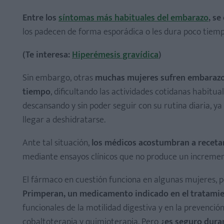
Fiebre alta, presión arterial alta, convulsiones, sudora
Entre los
síntomas más habituales del embarazo
, s
Comezón y erupciones cutáneas, inflamación de la cara,
los padecen de forma esporádica o les dura poco tiemp
(Te interesa:
Hiperémesis gravídica
)
Sin embargo, otras
muchas mujeres sufren embarazos
tiempo
, dificultando las actividades cotidanas habitu
descansando y sin poder seguir con su rutina diaria, y
llegar a deshidratarse.
Ante tal situación,
los médicos acostumbran a recetar
mediante ensayos clínicos que no produce un increment
El fármaco en cuestión funciona en algunas mujeres, 
Primperan, un medicamento indicado en el tratamie
funcionales de la motilidad digestiva y en la prevenci
cobaltoterapia y quimioterapia. Pero
¿es seguro dura