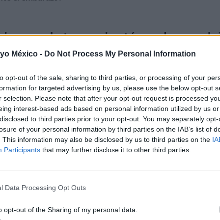
rios puede tener si estás embarazada
 yo México -
Do Not Process My Personal Information
 a los sus efectos en el embarazo y la lactancia:
to opt-out of the sale, sharing to third parties, or processing of your per
ada o tiene intención de quedar embarazada, consulte a su médico o 
formation for targeted advertising by us, please use the below opt-out s
r selection. Please note that after your opt-out request is processed y
eing interest-based ads based on personal information utilized by us or
l embarazo. Su médico decidirá si se debe o no administrar este med
disclosed to third parties prior to your opt-out. You may separately opt-
losure of your personal information by third parties on the IAB’s list of
e lactancia porque metoclopramida pasa a la leche materna y puede a
. This information may also be disclosed by us to third parties on the
IA
Participants
that may further disclose it to other third parties.
os en este mismo prospecto, que pueden afectar a cualquie
te por parte del ginecólogo que te prescriba el medicame
l Data Processing Opt Outs
embarazada!
o opt-out of the Sharing of my personal data.