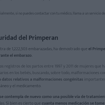
almente, si no puedes contactar con tu médico, llama a un servicio d
guridad del Primperan
stra de 1,222,503 embarazadas, ha demostrado que
el Primpe
urante el embarazo
.
os registros de los partos entre 1997 y 2011 de mujeres que 
rios en los bebés, buscando, sobre todo, malformaciones co
 datos relativos a malformaciones congénitas
importantes
táneo y el medicamento.
se contempla de nuevo como una posible vía de tratamient
. Si bien es cierto que
cuanta menos medicación se tome 