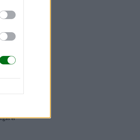
normalmente
cesarán
 para
ngas el