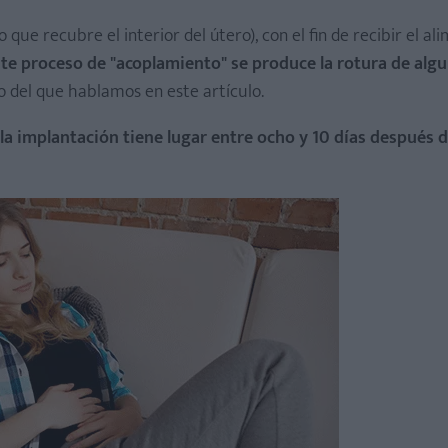
do que recubre el interior del útero), con el fin de recibir el al
ste proceso de "acoplamiento" se produce la rotura de alg
do del que hablamos en este artículo.
la implantación tiene lugar entre ocho y 10 días después d
angre roja
 mucosa