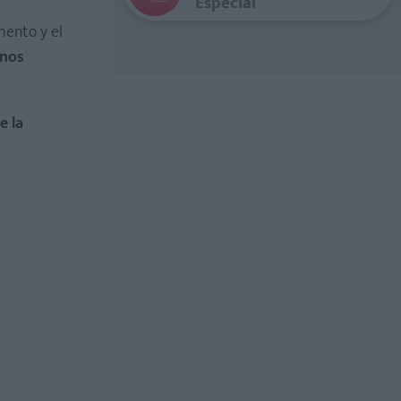
Especial
imento y el
unos
e la