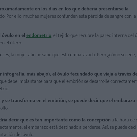
roximadamente en los días en los que debería presentarse la
do. Por ello, muchas mujeres confunden esta pérdida de sangre con la 
l óvulo en el
endometrio
, el tejido que recubre la pared interna del 
en el útero.
veces, la mujer aún no sabe que está embarazada. Pero ¿cómo sucede,
er infografía, más abajo), el óvulo fecundado que viaja a través de
el que debe implantarse para que el embrión se desarrolle correctament
trio.
y se transforma en el embrión, se puede decir que el embarazo 
ollo.
ría decir que es tan importante como la concepción
a la hora de
ectamente, el embarazo está destinado a perderse. Así, se puede decir
tación del óvulo.