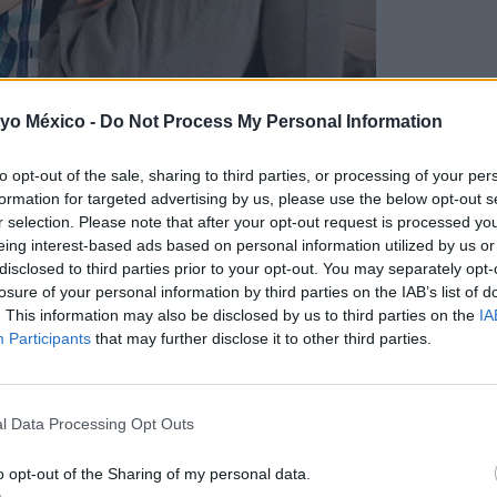
 yo México -
Do Not Process My Personal Information
 la implantación del óvulo fecundado 
to opt-out of the sale, sharing to third parties, or processing of your per
formation for targeted advertising by us, please use the below opt-out s
r selection. Please note that after your opt-out request is processed y
a, al que habría que sumar 23 días
. ¡Ni más ni menos que un
eing interest-based ads based on personal information utilized by us or
disclosed to third parties prior to your opt-out. You may separately opt-
losure of your personal information by third parties on the IAB’s list of
. This information may also be disclosed by us to third parties on the
IA
 la diferencia de dos semanas entre la ovulación
(cuando, normalm
Participants
that may further disclose it to other third parties.
s) y la fecha estimada de la llegada de la menstruación (la que, en ca
la media de días que hay entre la ovulación y la implantación del óvu
l Data Processing Opt Outs
lar
)
o opt-out of the Sharing of my personal data.