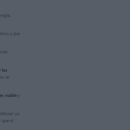
regla,
útero, y que
 más
 las
e, se
es viable
y
 obtener un
 que el