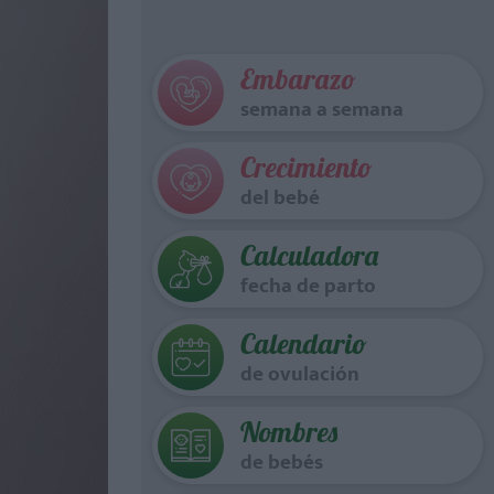
Embarazo
semana a semana
Crecimiento
del bebé
Calculadora
fecha de parto
Calendario
de ovulación
Nombres
de bebés