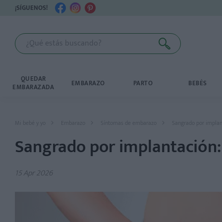
¡SÍGUENOS!
QUEDAR
EMBARAZO
PARTO
BEBÉS
EMBARAZADA
Mi bebé y yo
Embarazo
Síntomas de embarazo
Sangrado por implant
Sangrado por implantación: 
15 Apr 2026