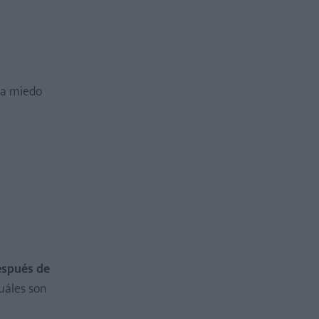
da miedo
espués de
uáles son