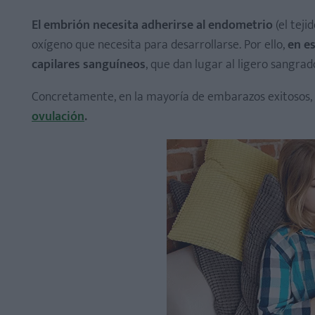
El embrión necesita adherirse al endometrio
(el teji
oxígeno que necesita para desarrollarse. Por ello,
en e
capilares sanguíneos
, que dan lugar al ligero sangra
Concretamente, en la mayoría de embarazos exitosos,
ovulación
.
Aspecto del sangrado de implantación: coágulos de s
Aspecto del sangrado de implantación con trozos de
Sangrado de implantación y dolor abdominal