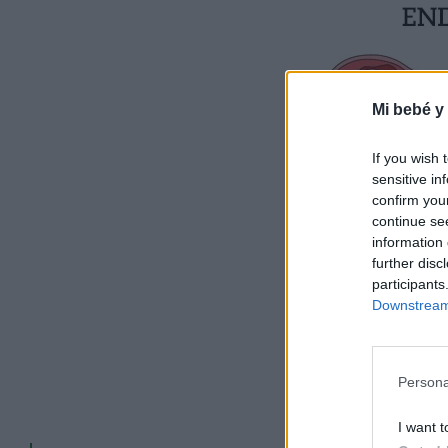
3. Tratamiento natural
4. Tratamiento hormonal
Mi bebé y
If you wish 
sensitive in
confirm you
continue se
information 
further disc
participants
Downstream 
Persona
I want t