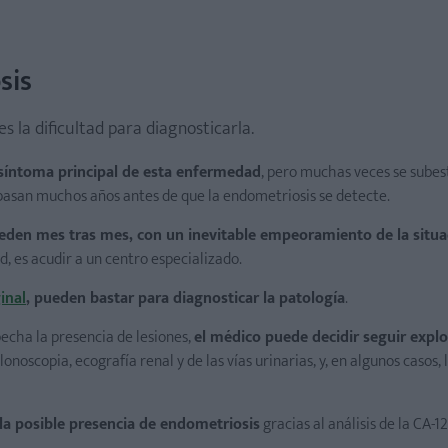
sis
s la dificultad para diagnosticarla.
 síntoma principal de esta enfermedad
, pero muchas veces se sube
ue pasan muchos años antes de que la endometriosis se detecte.
ceden mes tras mes, con un inevitable empeoramiento de la situa
d, es acudir a un centro especializado.
inal
, pueden bastar para diagnosticar la patología
.
pecha la presencia de lesiones,
el médico puede decidir seguir expl
noscopia, ecografía renal y de las vías urinarias, y, en algunos casos,
 la posible presencia de endometriosis
gracias al análisis de la CA-12