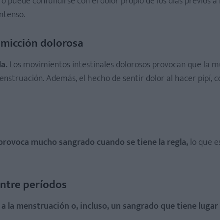
o puede confundirse con el dolor propio de los días previos a 
ntenso.
 micción dolorosa
a.
Los movimientos intestinales dolorosos provocan que la m
struación. Además, el hecho de sentir dolor al hacer pipí, c
provoca mucho sangrado cuando se tiene la regla,
lo que e
ntre períodos
a la menstruación o, incluso, un sangrado que tiene lugar