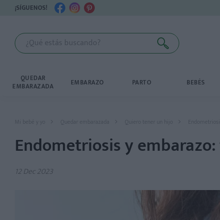
¡SÍGUENOS!
QUEDAR
EMBARAZO
PARTO
BEBÉS
EMBARAZADA
Mi bebé y yo
Quedar embarazada
Quiero tener un hijo
Endometriosis
Endometriosis y embarazo: t
12 Dec 2023