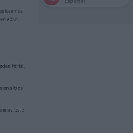
Especial
desglosamos
 en edad
dad fértil,
e en sitios
eninas, este