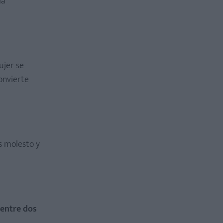
la
ujer se
onvierte
s molesto y
 entre dos