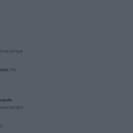
stima porque
ción.
Por
orando
 laparoscopia
5.