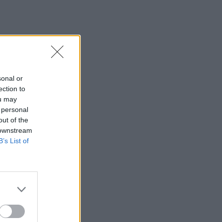
sonal or
ection to
ou may
 personal
out of the
 downstream
B’s List of