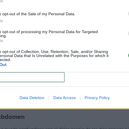
In
o opt-out of the Sale of my Personal Data.
les síntomas de la endometriosis, que te ayudarán a reconoce
In
to opt-out of processing my Personal Data for Targeted
ing.
In
 período menstrual (
dolor de regla
)
pueden ir empeorando c
o opt-out of Collection, Use, Retention, Sale, and/or Sharing
ersonal Data that Is Unrelated with the Purposes for which it
lected.
Out
CONFIRM
riosis es el dolor durante o después de las relaciones sexua
 un deseo sexual
y al producirse, por consiguiente, una inape
Data Deletion
Data Access
Privacy Policy
l abdomen