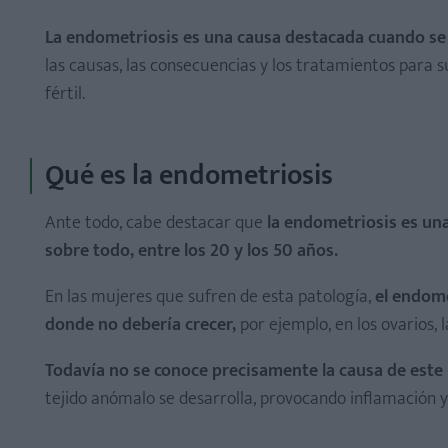
La endometriosis es una causa destacada cuando se 
1. Calambres menstruales dolorosos
las causas, las consecuencias y los tratamientos para
2. Dolor durante las relaciones sexuales
fértil.
3. Dolor en el intestino o parte baja del abdomen
4. Movimientos intestinales dolorosos o micción dolo
Qué es la endometriosis
5. Períodos menstruales abundantes
6. Manchado premenstrual o sangrado entre períodos
Ante todo, cabe destacar que
la endometriosis es una
sobre todo, entre los 20 y los 50 años.
En las mujeres que sufren de esta patología,
el endome
donde no debería crecer,
por ejemplo, en los ovarios, l
Todavía no se conoce precisamente la causa de est
1. Tratamiento farmacológico
tejido anómalo se desarrolla, provocando inflamación y
2. Tratamiento quirúrgico