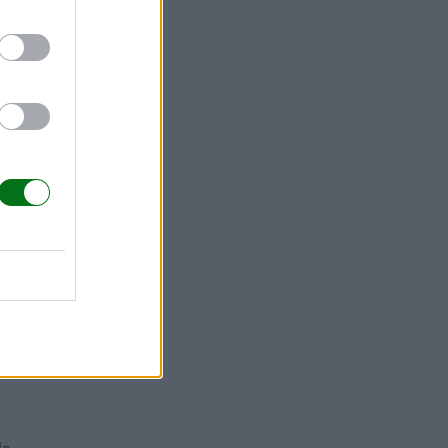
rla.
on el paso
les. Ello
tencia a la