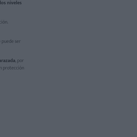
os niveles
ción.
e puede ser
barazada
, por
in protección