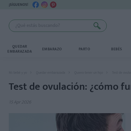
¡SÍGUENOS!
QUEDAR
EMBARAZO
PARTO
BEBÉS
EMBARAZADA
Mi bebé y yo
Quedar embarazada
Quiero tener un hijo
Test de ovul
Test de ovulación: ¿cómo f
15 Apr 2026