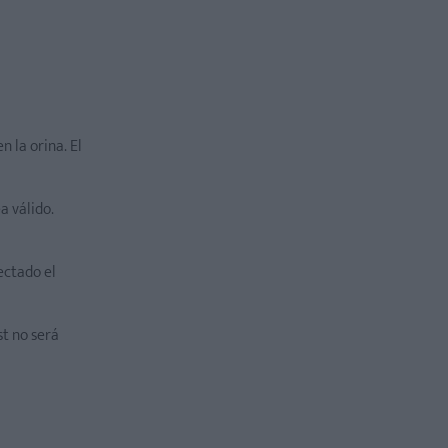
n la orina. El
a válido.
ectado el
st no será