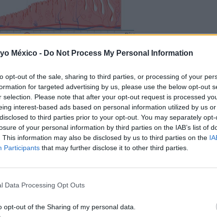
 yo México -
Do Not Process My Personal Information
to opt-out of the sale, sharing to third parties, or processing of your per
 ciclo menstrual y ovulación de la mujer
formation for targeted advertising by us, please use the below opt-out s
r selection. Please note that after your opt-out request is processed y
uentra
Clearblue
, muy fácil de utilizar, pues no hay necesidad 
eing interest-based ads based on personal information utilized by us or
disclosed to third parties prior to your opt-out. You may separately opt-
test de ovulación
Clearblue
muestra en un display una cara q
losure of your personal information by third parties on the IAB’s list of
los días fértiles.
. This information may also be disclosed by us to third parties on the
IA
Participants
that may further disclose it to other third parties.
ación?
l Data Processing Opt Outs
el pico más alto de la hormona LH (hormona luteinizante)
. E
o opt-out of the Sharing of my personal data.
 De esta manera, al calcular que te acercas a los días de ovu