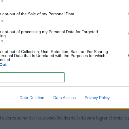
In
io para identificar el mejor momento para tener
relaciones 
o opt-out of the Sale of my Personal Data.
In
los meses, ya que puede ocurrir que el óvulo no salga del
f
to opt-out of processing my Personal Data for Targeted
 durante ese mes.
ing.
In
o opt-out of Collection, Use, Retention, Sale, and/or Sharing
ación?
ersonal Data that Is Unrelated with the Purposes for which it
lected.
Out
a hora.
Lo puedes hacer en cualquier momento del día, pero s
CONFIRM
ble que hayas permanecido unas horas sin orinar antes de
Data Deletion
Data Access
Privacy Policy
do el pico más alto de la hormona LH, debes mantener relaciones sexu
 si quieres aumentar las probabilidades de éxito para lograr el embara