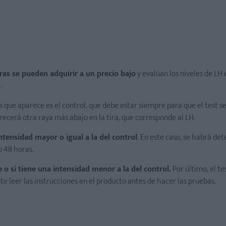
iras se pueden adquirir a un precio bajo
y evalúan los niveles de LH e
.
ya que aparece es el control, que debe estar siempre para que el test se
ecerá otra raya más abajo en la tira, que corresponde al LH.
intensidad mayor o igual a la del control
. En este caso, se habrá det
o 48 horas.
e o si tiene una intensidad menor a la del control.
Por último, el te
te leer las instrucciones en el producto antes de hacer las pruebas.