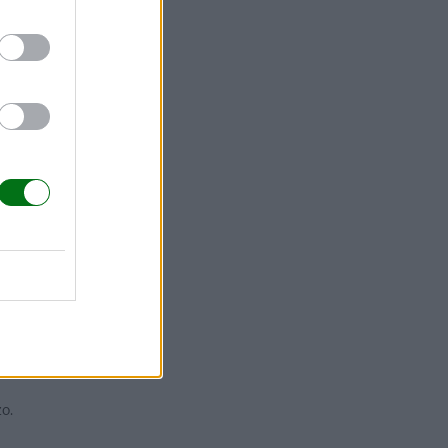
sexuales
y
olículo
. En
iempre a la
 la
ales el
zo.