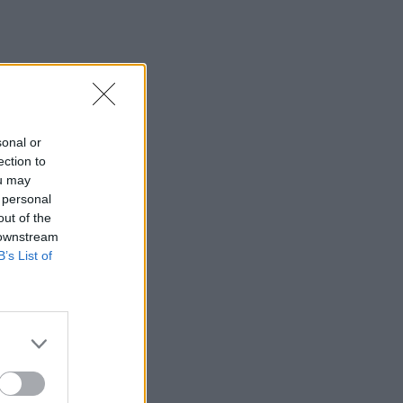
sonal or
ection to
ou may
de
 personal
out of the
ue sonríe,
 downstream
B’s List of
sta
lación,