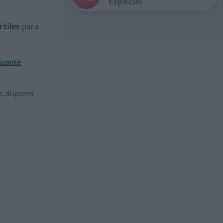
Especial
rtiles
para
izante
, dispones