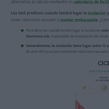
alternativa al cálculo mediante un
calendario de ferti
Los test predicen cuándo tendrá lugar la
ovulación
y
tener relaciones sexuales y
quedar embarazada
. ¿Cóm
Para detectar cuándo tendrá lugar la ovulación,
este
(hormona LH)
, responsable de la expulsión del óvulo 
Test de ovulación en tira
Test de ovulación Persona
Generalmente, la ovulación tiene lugar entre 12 
de unas 48 horas para mantener relaciones sexuales d