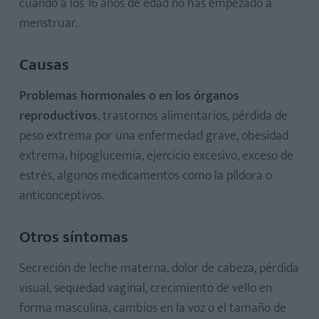
cuando a los 16 años de edad no has empezado a
menstruar.
Causas
Qué es
Problemas hormonales o en los órganos
reproductivos
, trastornos alimentarios, pérdida de
Causas
peso extrema por una enfermedad grave, obesidad
Otros síntomas
extrema, hipoglucemia, ejercicio excesivo, exceso de
Tratamiento
estrés, algunos medicamentos como la píldora o
anticonceptivos.
Otros síntomas
Secreción de leche materna, dolor de cabeza, pérdida
visual, sequedad vaginal, crecimiento de vello en
forma masculina, cambios en la voz o el tamaño de