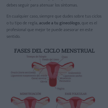
debes seguir para atenuar los síntomas.
En cualquier caso, siempre que dudes sobre tus ciclos
o tu tipo de regla,
acude a tu ginecólogo
, que es el
Qué es
profesional que mejor te puede asesorar en este
Causas
sentido.
Consecuencias
Qué es
Causas
Otros síntomas
Consecuencias