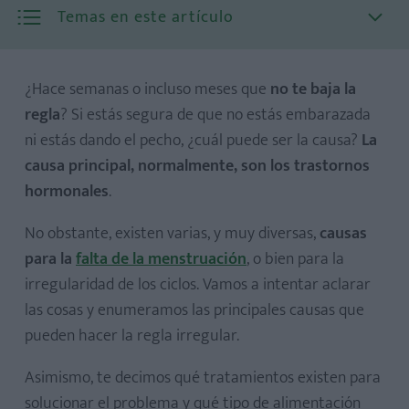
Temas en este artículo
¿Hace semanas o incluso meses que
no te baja la
regla
? Si estás segura de que no estás embarazada
ni estás dando el pecho, ¿cuál puede ser la causa?
La
causa principal, normalmente, son los trastornos
Qué es
hormonales
.
Causas
Otros síntomas
No obstante, existen varias, y muy diversas,
causas
para la
falta de la menstruación
, o bien para la
irregularidad de los ciclos. Vamos a intentar aclarar
las cosas y enumeramos las principales causas que
pueden hacer la regla irregular.
Qué es
Causas
Asimismo, te decimos qué tratamientos existen para
Consecuencias
solucionar el problema y qué tipo de alimentación