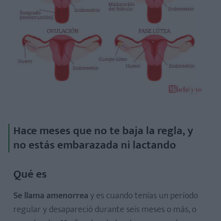
Qué es
Causas
Otros síntomas
Consecuencias
Tratamiento
Hace meses que no te baja la regla, y
no estás embarazada ni lactando
Qué es
Causas
Qué es
Otros síntomas
Se llama amenorrea
y es cuando tenías un período
Consecuencias
regular y desapareció durante seis meses o más, o
Tratamiento