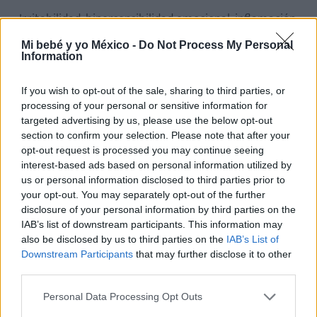
Irritabilidad, hipersensibilidad emocional, inflamación
y dolor en los senos.
Mi bebé y yo México -
Do Not Process My Personal
Information
Tratamiento
If you wish to opt-out of the sale, sharing to third parties, or
processing of your personal or sensitive information for
Administración de progesterona, dieta adecuada.
targeted advertising by us, please use the below opt-out
section to confirm your selection. Please note that after your
opt-out request is processed you may continue seeing
Otras irregularidades
interest-based ads based on personal information utilized by
us or personal information disclosed to third parties prior to
Si se interrumpe tu regla por uno o varios días y
your opt-out. You may separately opt-out of the further
luego continúa.
disclosure of your personal information by third parties on the
IAB’s list of downstream participants. This information may
Si hay poca cantidad de flujo menstrual o es de
also be disclosed by us to third parties on the
IAB’s List of
muy corta duración.
Downstream Participants
that may further disclose it to other
third parties.
Si durante la menstruación se expulsan coágulos.
Personal Data Processing Opt Outs
Si observas un olor desagradable en el sangrado.