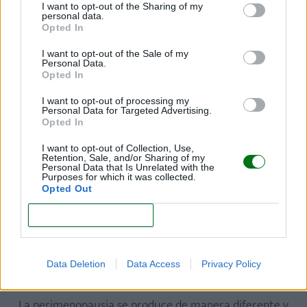
I want to opt-out of the Sharing of my
personal data.
Todas las mujeres debemos consultar al ginecólogo
Opted In
y lo antes posible si padecemos alguna de estas
I want to opt-out of the Sale of my
anormalidades
, para descartar posibles
Personal Data.
Opted In
enfermedades.
I want to opt-out of processing my
(Te interesa:
Sangrado posparto y falsa
Personal Data for Targeted Advertising.
Opted In
menstruación
)
I want to opt-out of Collection, Use,
Retention, Sale, and/or Sharing of my
Personal Data that Is Unrelated with the
Purposes for which it was collected.
Regla irregular por premenopausia
Opted Out
La llamada "premenopausia" es el
período de
CONFIRM
transición hacia la menopausia
. Más
específicamente, se denomina
perimenopausia
, es
Data Deletion
Data Access
Privacy Policy
decir, "lo que rodea a la menopausia".
La perimenopausia se produce de manera diferente y