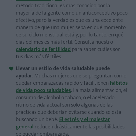
1. Elección adecuada del día para tener relaciones sexuales
método tradicional es más conocido por la
2. Si tomas medicamentos, consulta con tu médico
mayoría de la gente como un anticonceptivo poco
efectivo, pero la verdad es que es una excelente
3. No a las duchas vaginales
manera de que una mujer sepa en qué momento
4. Relajación y fuera obsesiones
de su ciclo menstrual está y, por lo tanto, en qué
días del mes es más fértil. Consulta nuestro
calendario de fertilidad
para saber cuáles son
tus días más fértiles.
Llevar un estilo de vida saludable puede
ayudar
. Muchas mujeres que se preguntan cómo
quedar embarazadas rápido y fácil tienen
hábitos
de vida poco saludables
. La mala alimentación, el
consumo de alcohol o tabaco, o el acelerado
ritmo de vida actual son solo algunas de las
prácticas que deberían evitarse cuando se está
buscando un bebé.
El estrés y el malestar
general
reducen drásticamente las posibilidades
de quedar embarazada.