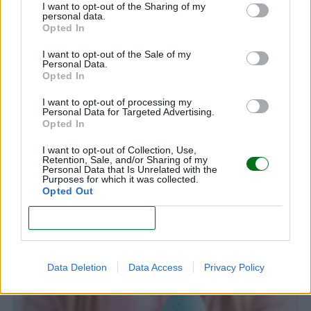
I want to opt-out of the Sharing of my
personal data.
LEER
Opted In
I want to opt-out of the Sale of my
Personal Data.
Opted In
I want to opt-out of processing my
Personal Data for Targeted Advertising.
Opted In
I want to opt-out of Collection, Use,
Retention, Sale, and/or Sharing of my
Personal Data that Is Unrelated with the
Purposes for which it was collected.
Opted Out
Maternidad después de los 40 años: riesgos,
ventajas y la realidad que las redes sociales no
CONFIRM
siempre muestran
LEER
Data Deletion
Data Access
Privacy Policy