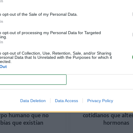
na 5 to 9: el hábito
Cómo reducir la rete
In
no que transforma tus
líquidos antes de fin
ñanas (y tu vida)
guía completa y e
o opt-out of the Sale of my Personal Data.
In
LEER
LEER
to opt-out of processing my Personal Data for Targeted
ing.
In
o opt-out of Collection, Use, Retention, Sale, and/or Sharing
ersonal Data that Is Unrelated with the Purposes for which it
lected.
Out
CONFIRM
Data Deletion
Data Access
Privacy Policy
fenómenos raros del
Estos son los pro
rpo humano que no
cotidianos que alte
bías que existían
hormonas