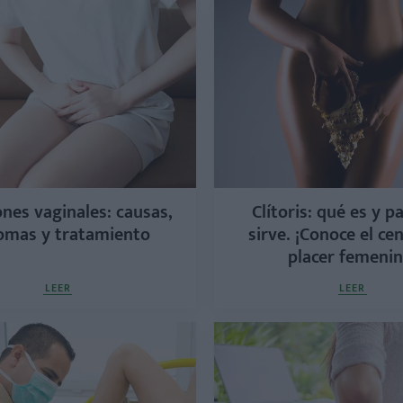
ones vaginales: causas,
Clítoris: qué es y p
omas y tratamiento
sirve. ¡Conoce el ce
placer femenin
LEER
LEER