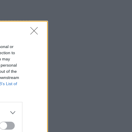
sonal or
ection to
ou may
 personal
out of the
 downstream
B’s List of