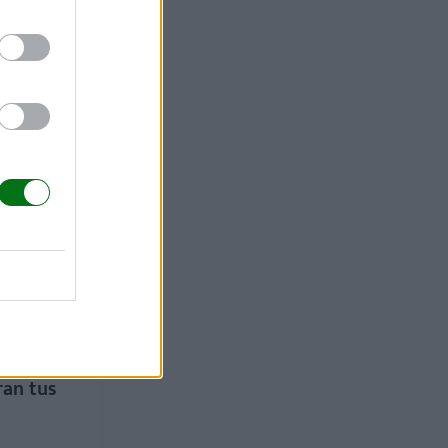
nción de
 de año:
ficaz
ductos
ran tus