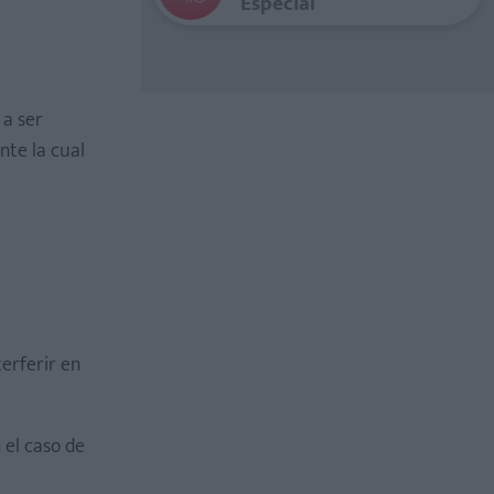
Especial
 a ser
nte la cual
terferir en
 el caso de