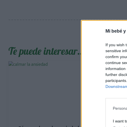
Mi bebé y
If you wish 
Te puede interesar…
sensitive in
confirm you
continue se
information 
further disc
participants
Downstream 
Persona
I want t