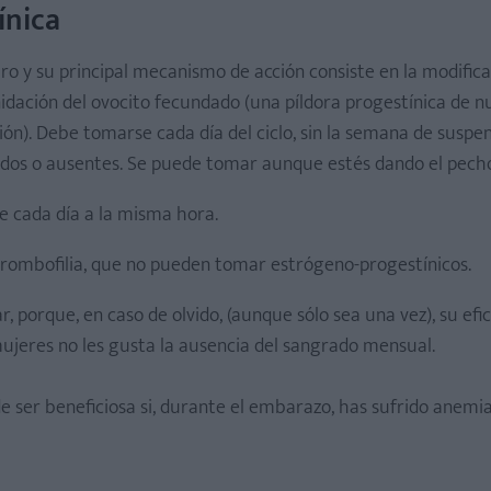
ínica
ro y su principal mecanismo de acción consiste en la modifica
idación del ovocito fecundado (una píldora progestínica de n
n). Debe tomarse cada día del ciclo, sin la semana de suspen
dos o ausentes. Se puede tomar aunque estés dando el pech
 cada día a la misma hora.
rombofilia, que no pueden tomar estrógeno-progestínicos.
 porque, en caso de olvido, (aunque sólo sea una vez), su efi
jeres no les gusta la ausencia del sangrado mensual.
 ser beneficiosa si, durante el embarazo, has sufrido anemia