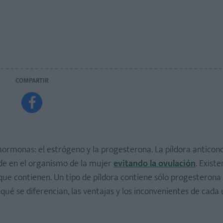
COMPARTIR

hormonas: el estrógeno y la progesterona. La píldora anticon
de en el organismo de la mujer
evitando la ovulación
. Existe
que contienen. ​Un tipo de píldora contiene sólo progesterona 
é se diferencian, las ventajas y los inconvenientes de cada 