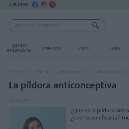
¡SÍGUENOS!
QUEDAR
EMBARAZO
PARTO
BEBÉS
EMBARAZADA
Mi bebé y yo
Mujer Hoy
Salud de la mujer
La píldora anticonceptiva
La píldora anticonceptiva
11 Feb 2021
¿Qué es la píldora anti
¿Cuál es su eficacia? To