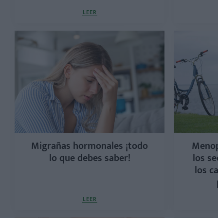
LEER
Migrañas hormonales ¡todo
Menop
lo que debes saber!
los se
los c
LEER