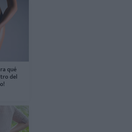
ara qué
ntro del
o!