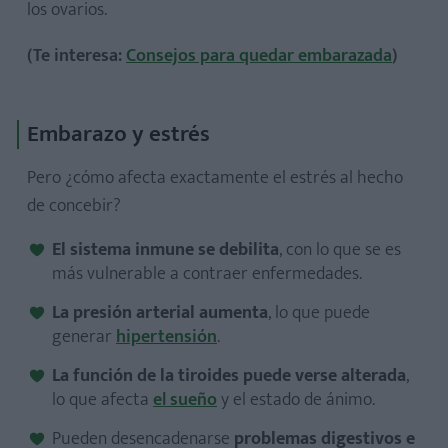
los ovarios.
5. Gimnasio
(Te interesa:
Consejos para quedar embarazada
)
6. Baile
7. Meditación
8. Yoga
Embarazo y estrés
9. Pilates
Pero ¿cómo afecta exactamente el estrés al hecho
10. Dormir
de concebir?
El sistema inmune se debilita
, con lo que se es
más vulnerable a contraer enfermedades.
La presión arterial aumenta
, lo que puede
generar
hipertensión
.
La función de la tiroides puede verse alterada
,
lo que afecta
el sueño
y el estado de ánimo.
Pueden desencadenarse
problemas digestivos e