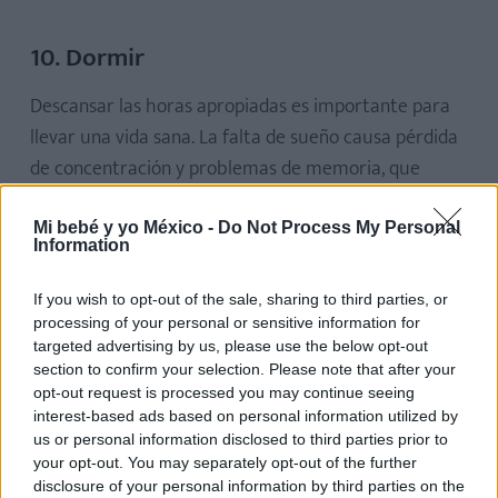
10. Dormir
Descansar las horas apropiadas es importante para
llevar una vida sana. La falta de sueño causa pérdida
de concentración y problemas de memoria, que
llevan a situaciones de estrés.
Mi bebé y yo México -
Do Not Process My Personal
(Te interesa:
¿Es posible elegir el sexo del bebé?
Information
¡Método para concebir una niña o un niño!
)
If you wish to opt-out of the sale, sharing to third parties, or
processing of your personal or sensitive information for
MARIA MASDEU
targeted advertising by us, please use the below opt-out
Periodista, especializada en
section to confirm your selection. Please note that after your
temas de embarazo,
opt-out request is processed you may continue seeing
maternidad, paternidad,
interest-based ads based on personal information utilized by
bebés y niños
us or personal information disclosed to third parties prior to
your opt-out. You may separately opt-out of the further
Maria Masdeu
disclosure of your personal information by third parties on the