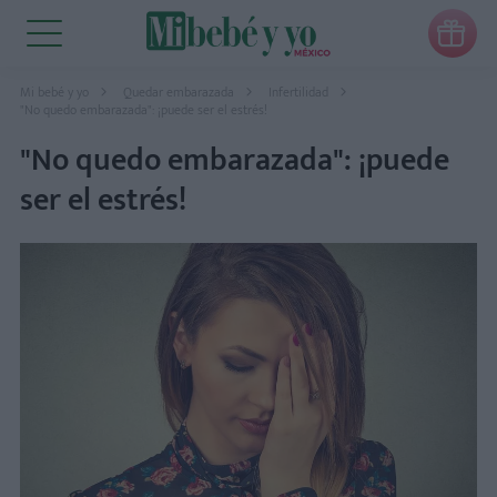

Mi bebé y yo
Quedar embarazada
Infertilidad
"No quedo embarazada": ¡puede ser el estrés!
"No quedo embarazada": ¡puede
ser el estrés!