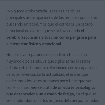
"No quedo embarazada". Esta es una de las
principales preocupaciones de las mujeres que están
buscando un bebé. Y es que el estrés es un estado
emocional de alarma que se activa cuando
el
cerebro asocia una situación como peligrosa para
el bienestar físico y emocional
.
Nuestros antepasados respondían a tal alarma
huyendo o peleando, ya que siglos atrás el estrés
estaba estrechamente relacionado con la capacidad
de supervivencia. En la actualidad, el estrés que
padecemos los seres humanos poco tiene que ver
1. Acupuntura
con ello; más bien se trata de un
estrés psicológico
2. Masajes
que desencadena un estado de fatiga,
en el que se
3. Caminar
ven implicados todos los órganos del cuerpo, incluidos
4. Natación