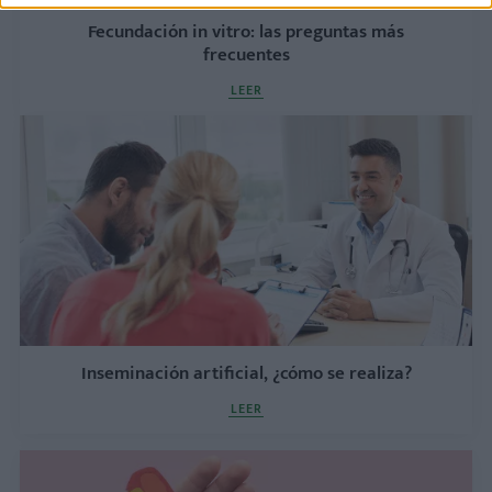
Fecundación in vitro: las preguntas más
frecuentes
LEER
Inseminación artificial, ¿cómo se realiza?
LEER