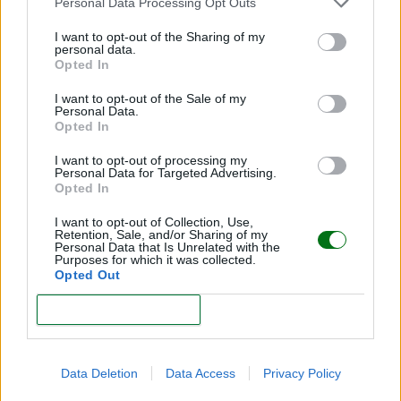
Personal Data Processing Opt Outs
I want to opt-out of the Sharing of my
personal data.
Opted In
I want to opt-out of the Sale of my
Personal Data.
Opted In
Acupuntura para quedar embarazada: ¿en qué
consiste?
I want to opt-out of processing my
Personal Data for Targeted Advertising.
LEER
Opted In
I want to opt-out of Collection, Use,
Retention, Sale, and/or Sharing of my
Personal Data that Is Unrelated with the
Purposes for which it was collected.
Opted Out
CONFIRM
Data Deletion
Data Access
Privacy Policy