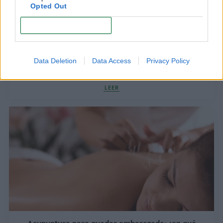
Opted Out
CONFIRM
¿Problemas para quedar embarazada de tu
Data Deletion
Data Access
Privacy Policy
segundo hijo?
LEER