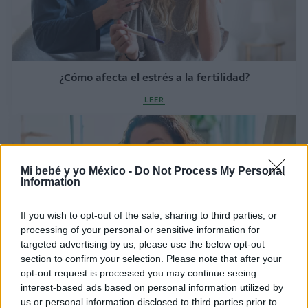
¿Cómo afecta el estrés a la fertilidad?
LEER
Mi bebé y yo México -
Do Not Process My Personal
Information
If you wish to opt-out of the sale, sharing to third parties, or
processing of your personal or sensitive information for
targeted advertising by us, please use the below opt-out
section to confirm your selection. Please note that after your
opt-out request is processed you may continue seeing
Cómo calcular la fecha de parto con FIV
interest-based ads based on personal information utilized by
LEER
us or personal information disclosed to third parties prior to