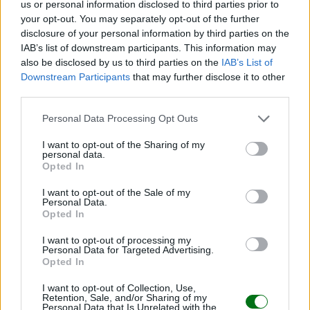
us or personal information disclosed to third parties prior to
Acupuntura para quedar embarazada: ¿en qué
your opt-out. You may separately opt-out of the further
consiste?
disclosure of your personal information by third parties on the
IAB’s list of downstream participants. This information may
LEER
also be disclosed by us to third parties on the
IAB’s List of
Downstream Participants
that may further disclose it to other
third parties.
Personal Data Processing Opt Outs
I want to opt-out of the Sharing of my
personal data.
Opted In
I want to opt-out of the Sale of my
Personal Data.
Opted In
Fecundación in vitro: las preguntas más
I want to opt-out of processing my
frecuentes
Personal Data for Targeted Advertising.
Opted In
LEER
I want to opt-out of Collection, Use,
Retention, Sale, and/or Sharing of my
Personal Data that Is Unrelated with the