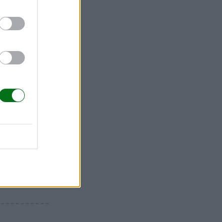
 año
so.