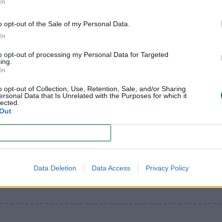
In
ndaria, la pareja debe haber mantenido durante, al menos, un
o opt-out of the Sale of my Personal Data.
e momento, es aconsejable consultar con especialistas cada ca
In
 más frecuentes
)
to opt-out of processing my Personal Data for Targeted
ing.
In
a especializada en maternidad, infancia y crianza
o opt-out of Collection, Use, Retention, Sale, and/or Sharing
ersonal Data that Is Unrelated with the Purposes for which it
lected.
Out
CONFIRM
Data Deletion
Data Access
Privacy Policy