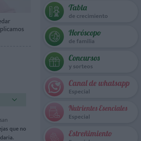
Tabla
de crecimiento
edar
xplicamos
Horóscopo
de familia
Concursos
y sorteos
Canal de whatsapp
Especial
Nutrientes Esenciales
Especial
asan
ejas que no
Estreñimiento
daria.