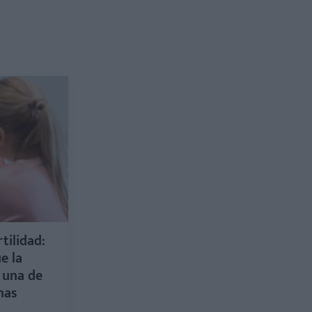
tilidad:
e la
a una de
nas