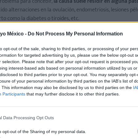
 problema para concebir,
la causa suele residir en alguna pat
do alternaciones en la ovulación, endometriosis, lesiones pél
o como la diabetes o tiroides, etc.
ausas y diagnóstico
)
 yo México -
Do Not Process My Personal Information
 medida,
la edad de la mujer, si fuma o si bebe alcohol o si 
to opt-out of the sale, sharing to third parties, or processing of your per
formation for targeted advertising by us, please use the below opt-out s
r selection. Please note that after your opt-out request is processed y
mamá, la presión de querer tener un embarazo pronto y la
eing interest-based ads based on personal information utilized by us or
disclosed to third parties prior to your opt-out. You may separately opt-
losure of your personal information by third parties on the IAB’s list of
. This information may also be disclosed by us to third parties on the
IA
Participants
that may further disclose it to other third parties.
secundaria
o a seguir es idéntico a si fuera una primaria. Es decir, tanto
l Data Processing Opt Outs
es para determinar el origen exacto de la anomalía
. Una 
o opt-out of the Sharing of my personal data.
fertilidad de confianza.