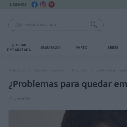
¡SÍGUENOS!
QUEDAR
EMBARAZO
PARTO
BEBÉS
EMBARAZADA
Mi bebé y yo
Quedar embarazada
Infertilidad
¿Problemas para qued
¿Problemas para quedar em
22 Jun 2026