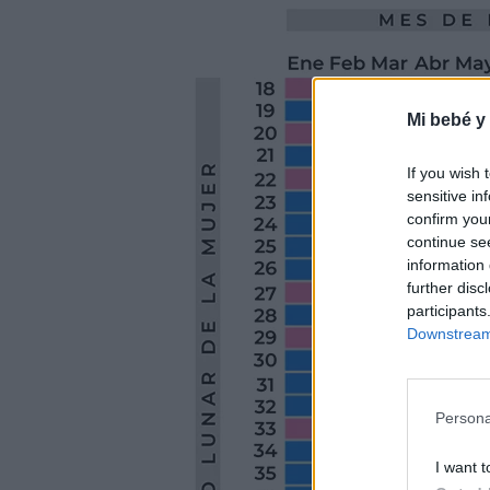
¿Funciona realmente el calendario chino de embarazo
¿Cómo saber si es niña o niño en el calendario chino?
¿Qué debo hacer si mi edad no aparece?
Mi bebé y
¿Funciona para gestaciones múltiples?
¿El lugar donde vivo influye en el calendario chino de
If you wish 
sensitive in
confirm you
continue se
information 
further disc
participants
Downstream 
Persona
I want t