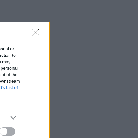
sonal or
ection to
ou may
 personal
out of the
 downstream
B’s List of