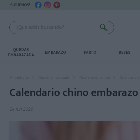
¡SÍGUENOS!
QUEDAR
EMBARAZO
PARTO
BEBÉS
EMBARAZADA
Mi bebé y yo
Quedar embarazada
Quiero tener un hijo
Calendario c
Calendario chino embarazo 
24 Jun 2026