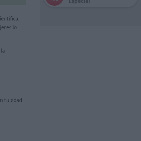
Especial
entífica,
jeres lo
 la
ún tu edad