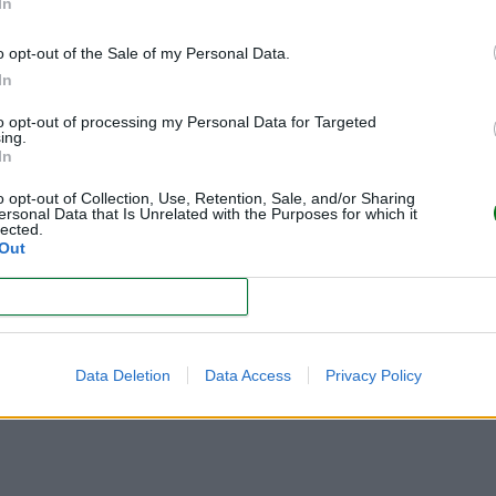
In
o opt-out of the Sale of my Personal Data.
In
to opt-out of processing my Personal Data for Targeted
ing.
In
o opt-out of Collection, Use, Retention, Sale, and/or Sharing
ersonal Data that Is Unrelated with the Purposes for which it
lected.
l embarazo paso a paso
Out
 bastante sencillo. Solo tienes que seguir estos pasos:
CONFIRM
Data Deletion
Data Access
Privacy Policy