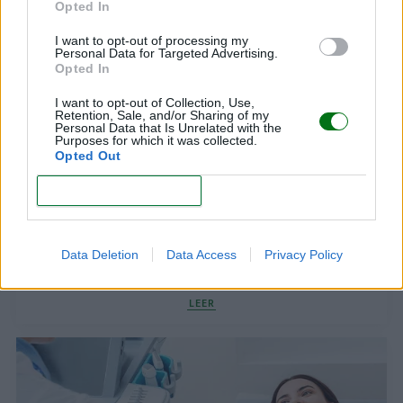
Opted In
Un solo ganador, millones de participantes
I want to opt-out of processing my
LEER
Personal Data for Targeted Advertising.
Opted In
I want to opt-out of Collection, Use,
Retention, Sale, and/or Sharing of my
Personal Data that Is Unrelated with the
Purposes for which it was collected.
Opted Out
CONFIRM
Data Deletion
Data Access
Privacy Policy
8 curiosos beneficios del embarazo
LEER