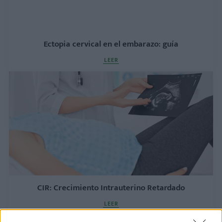
Ectopia cervical en el embarazo: guía
LEER
CIR: Crecimiento Intrauterino Retardado
LEER