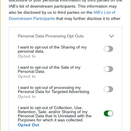
IAB’s list of downstream participants. This information may
also be disclosed by us to third parties on the
IAB’s List of
Downstream Participants
that may further disclose it to other
third parties.
Sangrado vaginal en el tercer trimestre de
embarazo
Personal Data Processing Opt Outs
LEER
I want to opt-out of the Sharing of my
personal data.
Opted In
I want to opt-out of the Sale of my
Personal Data.
Opted In
I want to opt-out of processing my
Personal Data for Targeted Advertising.
Opted In
I want to opt-out of Collection, Use,
Retention, Sale, and/or Sharing of my
Personal Data that Is Unrelated with the
Purposes for which it was collected.
Hipertensión en el embarazo: el ginecólogo
Opted Out