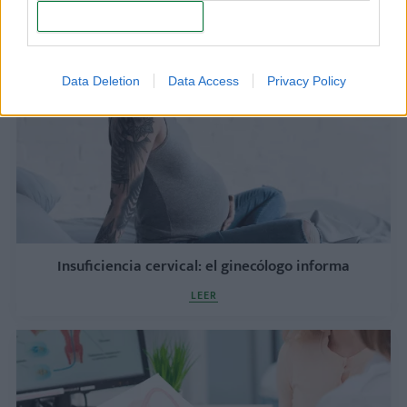
informa
CONFIRM
LEER
Data Deletion
Data Access
Privacy Policy
Insuficiencia cervical: el ginecólogo informa
LEER