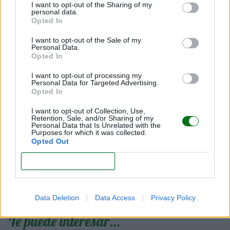
I want to opt-out of the Sharing of my
extra, y que vamos a tener que convivir con dos, tres,
personal data.
cuatro personas pequeñas, cuya relación va a
Opted In
depender de nosotros, así como todo su bienestar
I want to opt-out of the Sale of my
Personal Data.
psicológico.
Opted In
I want to opt-out of processing my
Tania García
Personal Data for Targeted Advertising.
Educadora Sociofamiliar
Opted In
Especialista en educación
I want to opt-out of Collection, Use,
Retention, Sale, and/or Sharing of my
Creadora de Educación Real®
Personal Data that Is Unrelated with the
Purposes for which it was collected.
Fundadora de Edurespeta
Opted Out
CONFIRM
Data Deletion
Data Access
Privacy Policy
Te puede interesar…