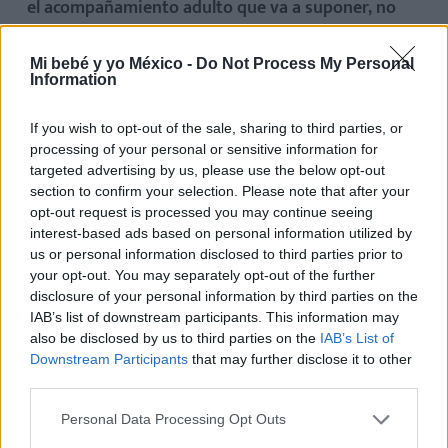
el acompañamiento adulto que va a suponer, no
pensando en darle un hermano a nuestro hijo o en
que no se quede solo.
Mi bebé y yo México -
Do Not Process My Personal
Information
Los padres siempre deben querer a estos hijos,
If you wish to opt-out of the sale, sharing to third parties, or
tenerlos por una motivación intrínseca, y no por
processing of your personal or sensitive information for
pretender cubrir unas necesidades de los primeros
targeted advertising by us, please use the below opt-out
hijos. En realidad, ellos no saben lo que es tener una
section to confirm your selection. Please note that after your
opt-out request is processed you may continue seeing
hermana o un hermano y, por tanto, esta necesidad
interest-based ads based on personal information utilized by
no existe; es un patrón adulto adquirido, bien porque
us or personal information disclosed to third parties prior to
el progenitor ha tenido muchos hermanos y quiere lo
your opt-out. You may separately opt-out of the further
disclosure of your personal information by third parties on the
mismo para su hijo, o bien porque no ha tenido
IAB’s list of downstream participants. This information may
ninguno y tampoco quiere eso para su hijo.
also be disclosed by us to third parties on the
IAB’s List of
Downstream Participants
that may further disclose it to other
Es importante reflexionar sobre ello y tener más
third parties.
hijos porque realmente así lo deseemos,
sabiendo
Personal Data Processing Opt Outs
que tenerlos va a suponer un acompañamiento