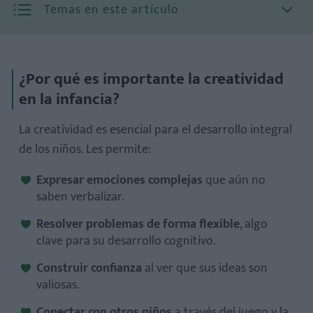
Temas en este artículo
¿Por qué es importante la creatividad
en la infancia?
La creatividad es esencial para el
desarrollo integral
de los niños
. Les permite:
Expresar emociones complejas
que aún no
saben verbalizar.
Resolver problemas de forma flexible
, algo
1. Crea espacios para el juego libre
clave para su desarrollo cognitivo.
2. Valida sus ideas, aunque parezcan "locas"
Construir confianza
al ver que sus ideas son
3. Introduce materiales artísticos y naturales
valiosas.
4. Permite el aburrimiento (con límites seguros)
Conectar con otros niños
a través del juego y la