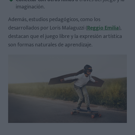
5. Usa preguntas abiertas
imaginación.
Además, estudios pedagógicos, como los
desarrollados por Loris Malaguzzi (
Reggio Emilia
),
destacan que el juego libre y la expresión artística
¿Cuánto tiempo debo dedicar a actividades creativas con
son formas naturales de aprendizaje.
mi hijo?
¿Y si mi hijo prefiere ver videos todo el tiempo?
¿Se puede desarrollar creatividad sin talento artístico?