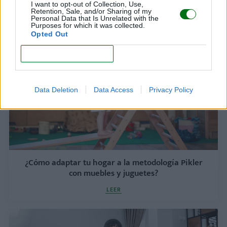
Pedagogía Reggio Emilia: qué es y por qué
I want to opt-out of Collection, Use,
Retention, Sale, and/or Sharing of my
aplicarla
Personal Data that Is Unrelated with the
Purposes for which it was collected.
LEER
Opted Out
CONFIRM
Data Deletion
Data Access
Privacy Policy
¿Cómo adaptar tu hogar a la metodología Pikler
con muebles y juguetes?
LEER