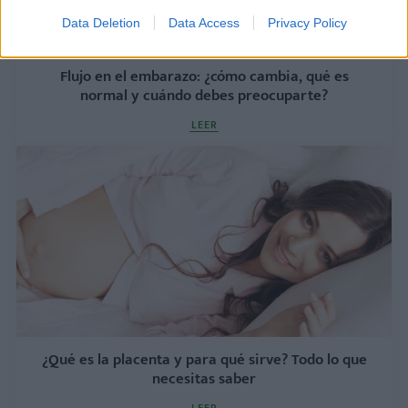
Data Deletion
Data Access
Privacy Policy
Flujo en el embarazo: ¿cómo cambia, qué es
normal y cuándo debes preocuparte?
LEER
¿Qué es la placenta y para qué sirve? Todo lo que
necesitas saber
LEER