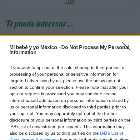
LEER
Te puede interesar…
Mi bebé y yo México -
Do Not Process My Personal
Information
If you wish to opt-out of the sale, sharing to third parties, or
processing of your personal or sensitive information for
targeted advertising by us, please use the below opt-out
section to confirm your selection. Please note that after your
opt-out request is processed you may continue seeing
interest-based ads based on personal information utilized by
10 consejos para disfrutar de la playa durante el
us or personal information disclosed to third parties prior to
embarazo
your opt-out. You may separately opt-out of the further
disclosure of your personal information by third parties on the
LEER
IAB’s list of downstream participants. This information may
also be disclosed by us to third parties on the
IAB’s List of
Downstream Participants
that may further disclose it to other