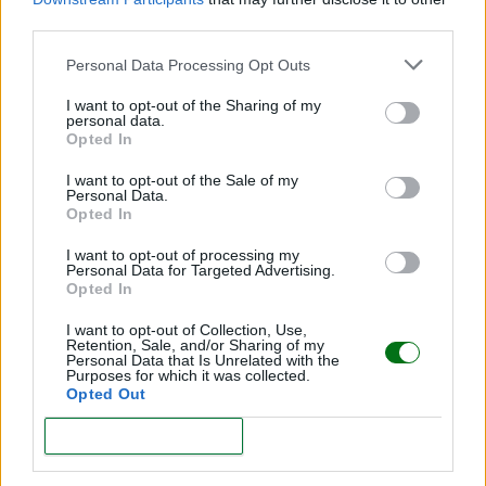
third parties.
Personal Data Processing Opt Outs
I want to opt-out of the Sharing of my
personal data.
Opted In
I want to opt-out of the Sale of my
Personal Data.
Opted In
Paracetamol en el embarazo: ¿es peligroso? Lo
que dicen los estudios
I want to opt-out of processing my
Personal Data for Targeted Advertising.
LEER
Opted In
I want to opt-out of Collection, Use,
Retention, Sale, and/or Sharing of my
Personal Data that Is Unrelated with the
Purposes for which it was collected.
Opted Out
CONFIRM