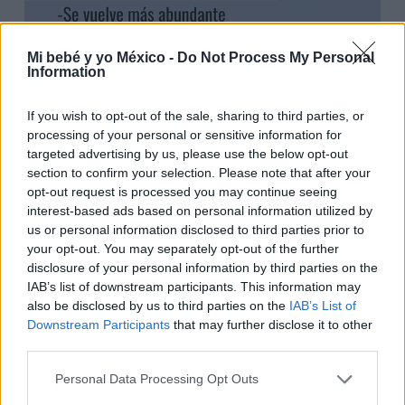
Mi bebé y yo México -
Do Not Process My Personal
Information
If you wish to opt-out of the sale, sharing to third parties, or
processing of your personal or sensitive information for
targeted advertising by us, please use the below opt-out
section to confirm your selection. Please note that after your
opt-out request is processed you may continue seeing
interest-based ads based on personal information utilized by
us or personal information disclosed to third parties prior to
¿Cuándo el flujo en el embarazo es
your opt-out. You may separately opt-out of the further
motivo de preocupación?
disclosure of your personal information by third parties on the
IAB’s list of downstream participants. This information may
Aunque el aumento del flujo en el embarazo es
also be disclosed by us to third parties on the
IAB’s List of
Downstream Participants
that may further disclose it to other
normal, en ocasiones, sus características pueden
third parties.
indicar un problema que requiere atención médica
Personal Data Processing Opt Outs
inmediata.