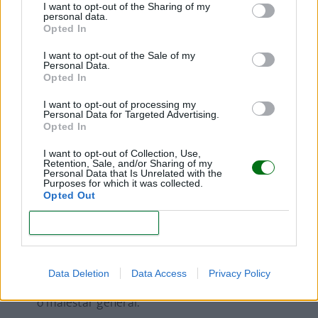
I want to opt-out of the Sharing of my
Es importante consultar con tu ginecólogo
si
personal data.
Opted In
observas alguno de los siguientes síntomas:
I want to opt-out of the Sale of my
Flujo de color amarillo, gris o verdoso.
Personal Data.
Opted In
Flujo con mal olor, similar al de pescado o
I want to opt-out of processing my
fermentado.
Personal Data for Targeted Advertising.
Opted In
Picor, ardor o enrojecimiento en la zona íntima.
I want to opt-out of Collection, Use,
Retention, Sale, and/or Sharing of my
Flujo con aspecto grumoso o espumoso.
Personal Data that Is Unrelated with the
Purposes for which it was collected.
Flujo manchado de sangre fuera de los días
Opted Out
cercanos al parto.
CONFIRM
Flujo líquido y transparente, parecido a la orina o
al agua (podría ser pérdida de líquido amniótico).
Data Deletion
Data Access
Privacy Policy
Dolor abdominal o pélvico, acompañado de fiebre
o malestar general.