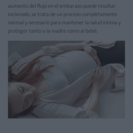
aumento del flujo en el embarazo puede resultar
¿El flujo marrón o rosado siempre indica un problema?
incómodo, se trata de un proceso completamente
¿Cómo diferenciar el flujo vaginal del líquido amniótico?
normal y necesario para mantener la salud íntima y
¿Qué puedo hacer si tengo exceso de flujo, pero no hay
proteger tanto a la madre como al bebé.
infección?
¿El flujo vaginal cambia después del parto?