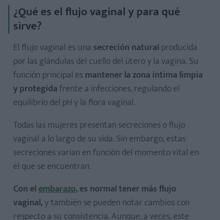
¿Qué es el flujo vaginal y para qué
flujo vaginal
sirve?
Segundo trimestre: aumento de la producción del flujo
vaginal
El flujo vaginal es una
secreción natural
producida
Tercer trimestre: señales de preparación para el parto
por las glándulas del cuello del útero y la vagina. Su
función principal es
mantener la zona íntima limpia
y protegida
frente a infecciones, regulando el
equilibrio del pH y la flora vaginal.
Todas las mujeres presentan secreciones o flujo
vaginal a lo largo de su vida. Sin embargo, estas
secreciones varían en función del momento vital en
el que se encuentran.
¿Es normal tener más flujo en el embarazo?
Con el
embarazo
, es normal tener más flujo
vaginal,
y también se pueden notar cambios con
¿El flujo en el embarazo puede cambiar según la
respecto a su consistencia. Aunque, a veces, este
alimentación o el estrés?