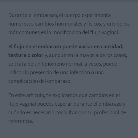
Durante el embarazo, el cuerpo experimenta
numerosos cambios hormonales y físicos, y uno de los
más comunes es la modificación del flujo vaginal.
El flujo en el embarazo puede variar en cantidad,
1. Cambios hormonales
textura o color
y, aunque en la mayoría de los casos,
2. Mayor irrigación sanguínea
se trata de un fenómeno normal, a veces, puede
indicar la presencia de una infección o una
3. Protección natural frente a infecciones
complicación del embarazo.
4. Formación del tapón mucoso
5. Preparación para el parto
En este artículo, te explicamos qué cambios en el
flujo vaginal puedes esperar durante el embarazo y
cuándo es necesario consultar con tu profesional de
referencia.
Primer trimestre de embarazo: los primeros cambios en el