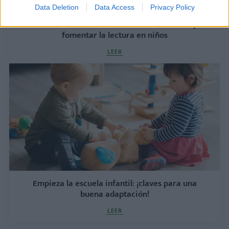
Data Deletion
Data Access
Privacy Policy
Cómo crear una biblioteca infantil en casa y
fomentar la lectura en niños
LEER
Empieza la escuela infantil: ¡claves para una
buena adaptación!
LEER