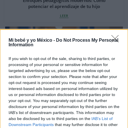
Enfoques pedagógicos modernos: Cómo
potenciar el aprendizaje de tu hijo
LEER
Mi bebé y yo México -
Do Not Process My Personal
Information
If you wish to opt-out of the sale, sharing to third parties, or
processing of your personal or sensitive information for
targeted advertising by us, please use the below opt-out
section to confirm your selection. Please note that after your
opt-out request is processed you may continue seeing
interest-based ads based on personal information utilized by
Empatía en niños: La clave para criar seres
us or personal information disclosed to third parties prior to
humanos más sensibles y felices
your opt-out. You may separately opt-out of the further
disclosure of your personal information by third parties on the
LEER
IAB’s list of downstream participants. This information may
also be disclosed by us to third parties on the
IAB’s List of
Downstream Participants
that may further disclose it to other