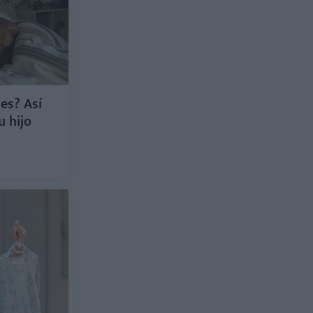
es? Así
u hijo