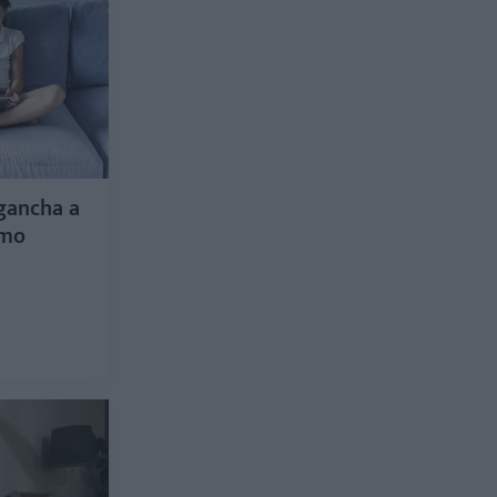
gancha a
smo