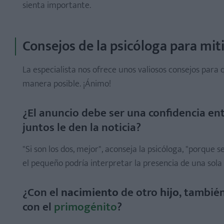
¿Con el nacimiento de otro hijo, también el papel del
sienta importante.
Y después de habérselo dicho, ¿qué hay que hacer?
¿Es posible "preparar" al niño para que acepte al her
Consejos de la psicóloga para miti
La especialista nos ofrece unos valiosos consejos para 
manera posible. ¡Ánimo!
¿El anuncio debe ser una confidencia en
juntos le den la noticia?
"Si son los dos, mejor", aconseja la psicóloga, "porque 
el pequeño podría interpretar la presencia de una sol
¿Con el
nacimiento
de otro
hijo
, tambié
con el
primogénito
?