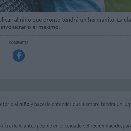
plicar al niño que pronto tendrá un hermanito. La cl
involucrarlo al máximo.
COMPARTIR

eterle al
niño
y hacerlo entender que siempre tendrá un lug
su hijo o es mejor que mamá y papá juntos le den la noticia?
olucrarlo lo antes posible en el cuidado del
recién nacido
, pa