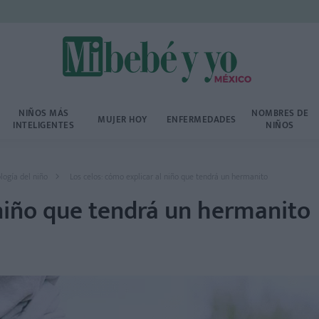
NIÑOS MÁS
NOMBRES DE
MUJER HOY
ENFERMEDADES
INTELIGENTES
NIÑOS
logía del niño
Los celos: cómo explicar al niño que tendrá un hermanito
 niño que tendrá un hermanito