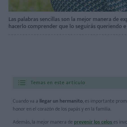
Las palabras sencillas son la mejor manera de ex
hacerlo comprender que lo seguirás queriendo e 
Temas en este artículo
Cuando va a
llegar un hermanito
, es importante prom
honor en el corazón de los papás y en la familia.
¿El anuncio debe ser una confidencia entre la mamá y 
Además, la mejor manera de
prevenir los
celos
es inv