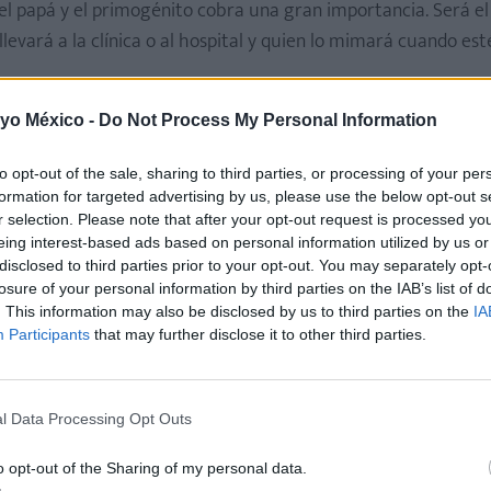
e el papá y el primogénito cobra una gran importancia. Será e
 llevará a la clínica o al hospital y quien lo mimará cuando est
 que hacer?
 yo México -
Do Not Process My Personal Information
el único secreto. Junto a frases como "Hemos decidido tener o
to opt-out of the sale, sharing to third parties, or processing of your per
 de que esto no comportará una pérdida de atención hacia él"
formation for targeted advertising by us, please use the below opt-out s
r selection. Please note that after your opt-out request is processed y
acepte al hermanito incluso antes de que sea
eing interest-based ads based on personal information utilized by us or
disclosed to third parties prior to your opt-out. You may separately opt-
losure of your personal information by third parties on the IAB’s list of
. This information may also be disclosed by us to third parties on the
IA
 tiempo y los mimos desde pequeño. Y también hay que consid
Participants
that may further disclose it to other third parties.
a Oliveiro.
emos, una reacción totalmente natural. Nos sucede a nosotro
l Data Processing Opt Outs
s?", añade.
o opt-out of the Sharing of my personal data.