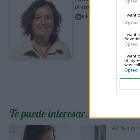
Opted 
Directora Editorial. Periodist
I want t
Edurne Romo
Opted 
I want 
Advertis
Opted 
I want t
of my P
was col
Opted 
Te puede interesar…