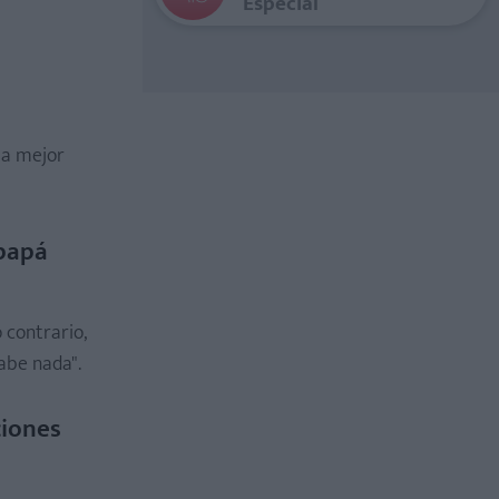
Especial
la mejor
 papá
 contrario,
abe nada".
ciones