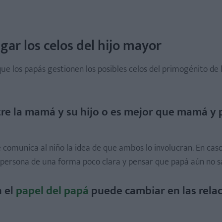
 papá puede cambiar en las relaciones con el primogénito?
manito incluso antes de que sea concebido?
gar los celos del hijo mayor
que los papás gestionen los posibles celos del primogénito de 
tre la mamá y su hijo o es mejor que mamá y
se comunica al niño la idea de que ambos lo involucran. En caso
a persona de una forma poco clara y pensar que papá aún no s
n el
papel del papá
puede cambiar en las rela