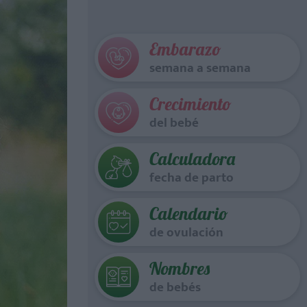
Embarazo
semana a semana
Crecimiento
del bebé
Calculadora
fecha de parto
Calendario
de ovulación
Nombres
de bebés