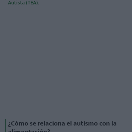
Autista (TEA)
.
Paso 1: No ignores la señal
Paso 2: Acude a especialistas
Paso 3: Estrategias que sí funcionan
¿Es normal que mi hijo rechace muchas comidas?
¿Debo obligar a mi hijo a comer lo que no quiere?
¿Un niño melindroso siempre tiene autismo?
¿Cómo se relaciona el autismo con la
alimentación?