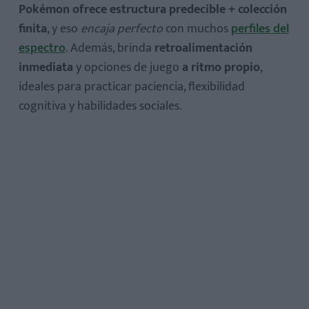
Pokémon ofrece estructura predecible + colección
finita
, y eso
encaja perfecto
con muchos
perfiles del
espectro
. Además, brinda
retroalimentación
1) Mundo ordenado y reglas claras
inmediata
y opciones de juego
a ritmo propio
,
2) Coleccionar y clasificar
ideales para practicar paciencia, flexibilidad
3) Progreso a su ritmo
cognitiva y habilidades sociales.
4) Estética amigable y narrativas repetibles
5) Puente social listo para usar
6) Movimiento en el mundo real
Transfiere habilidades del juego a la vida diaria
Balance saludable