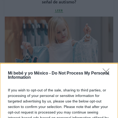
señal de autismo?
LEER
Mi bebé y yo México -
Do Not Process My Personal
Estos son los beneficios de que tu hijo elija su
Information
ropa
If you wish to opt-out of the sale, sharing to third parties, or
LEER
processing of your personal or sensitive information for
targeted advertising by us, please use the below opt-out
section to confirm your selection. Please note that after your
opt-out request is processed you may continue seeing
interest-based ads based on personal information utilized by