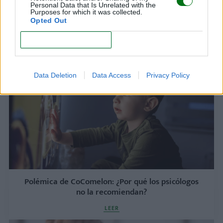
Personal Data that Is Unrelated with the
Purposes for which it was collected.
¿Es bueno vestir a los niños como adultos? ¿Qué
Opted Out
dicen los expertos?
CONFIRM
LEER
Data Deletion
Data Access
Privacy Policy
Polémica de CoComelon: ¿Por qué los psicólogos
no la recomiendan?
LEER