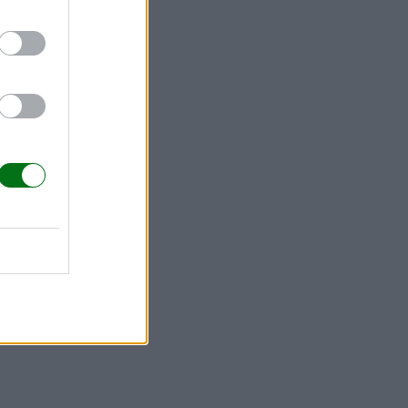
a finalidad
hacer si él se
Para ello,
resentativo