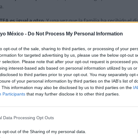
a.
TEA es igual a otro.
Y una vez que la familia ha recibido el d
r, pues “una intervención temprana va a generar mejores av
 yo México -
Do Not Process My Personal Information
sta.
to opt-out of the sale, sharing to third parties, or processing of your per
 expresar necesidades básicas como el hambre o el sueño detona
formation for targeted advertising by us, please use the below opt-out s
ste caso, elabora un tablero de comunicación que contenga imágenes
r selection. Please note that after your opt-out request is processed y
 un plato de cereal, etcétera. Incluso, puedes tomar fotos de comida, 
eing interest-based ads based on personal information utilized by us or
o pueda manipular y transportar.
disclosed to third parties prior to your opt-out. You may separately opt-
losure of your personal information by third parties on the IAB’s list of
. This information may also be disclosed by us to third parties on the
IA
Participants
that may further disclose it to other third parties.
l Data Processing Opt Outs
o opt-out of the Sharing of my personal data.