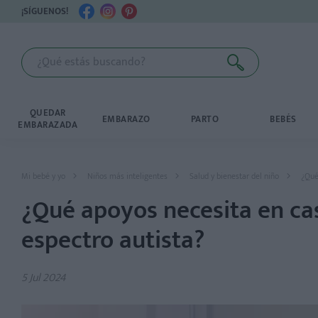
¡SÍGUENOS!
QUEDAR
EMBARAZO
PARTO
BEBÉS
EMBARAZADA
Mi bebé y yo
Niños más inteligentes
Salud y bienestar del niño
¿Qué
¿Qué apoyos necesita en cas
espectro autista?
5 Jul 2024