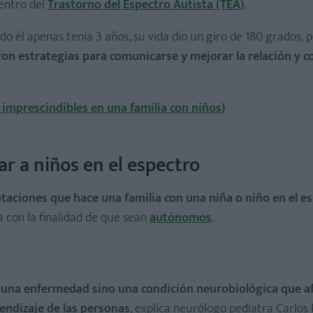
dentro del
Trastorno del Espectro Autista (TEA)
.
o él apenas tenía 3 años, su vida dio un giro de 180 grados, 
on estrategias para comunicarse y mejorar la relación y c
s imprescindibles en una familia con niños
)
r a niños en el espectro
aciones que hace una familia con una niña o niño en el e
a con la finalidad de que sean
autónomos
.
 una enfermedad sino una condición neurobiológica que af
endizaje de las personas
, explica neurólogo pediatra Carlos