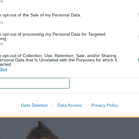
In
o opt-out of the Sale of my Personal Data.
In
to opt-out of processing my Personal Data for Targeted
ing.
In
ice con los estados de ánimo que puede sentir él u otra persona.
L
o opt-out of Collection, Use, Retention, Sale, and/or Sharing
ersonal Data that Is Unrelated with the Purposes for which it
ía, tristeza, miedo, enojo, cansancio. Y conforme crece, enseñarle qué 
lected.
rimenta esa emoción.
Out
os impulsos y las emociones en los niños
)
CONFIRM
rá más tranquilo y cooperativo si sabe qué va a pasar en su día
. 
er y tocar), con imágenes adheridas por velcro que aludan a lo más rep
Data Deletion
Data Access
Privacy Policy
zca, puedes agregar más actividades.