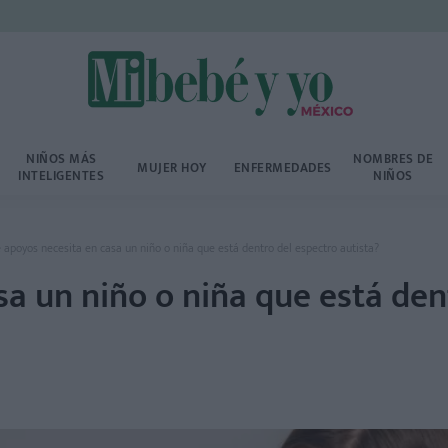
NIÑOS MÁS
NOMBRES DE
MUJER HOY
ENFERMEDADES
INTELIGENTES
NIÑOS
 apoyos necesita en casa un niño o niña que está dentro del espectro autista?
a un niño o niña que está den