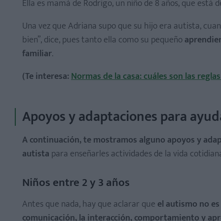
Ella es mamá de Rodrigo, un niño de 8 años, que está 
Niños entre 2 y 3 años
Niños entre los 3 y 5 años (preescolares)
Una vez que Adriana supo que su hijo era autista, cuand
Niños de más de 6 años (escolares)
bien”, dice, pues tanto ella como su pequeño
aprendier
familiar
.
(Te interesa:
Normas de la casa: cuáles son las regla
Apoyos y adaptaciones para ayuda
A continuación, te mostramos alguno apoyos y adapt
autista
para enseñarles actividades de la vida cotidian
Niños entre 2 y 3 años
Antes que nada, hay que aclarar que
el autismo no es
comunicación, la interacción, comportamiento y apr