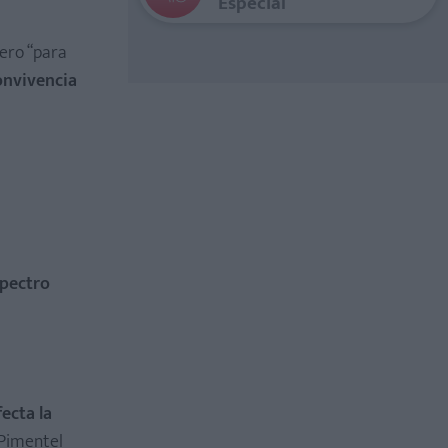
Especial
pero “para
onvivencia
spectro
ecta la
 Pimentel