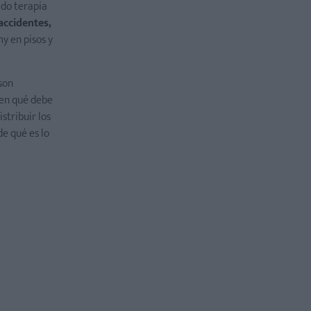
do terapia
accidentes,
my en pisos y
son
ren qué debe
stribuir los
de qué es lo