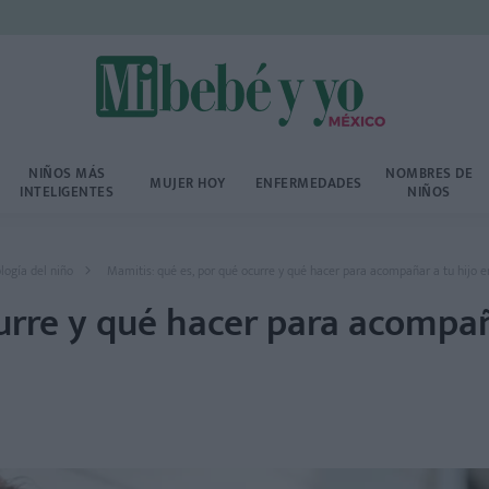
NIÑOS MÁS
NOMBRES DE
MUJER HOY
ENFERMEDADES
INTELIGENTES
NIÑOS
logía del niño
Mamitis: qué es, por qué ocurre y qué hacer para acompañar a tu hijo e
curre y qué hacer para acompa