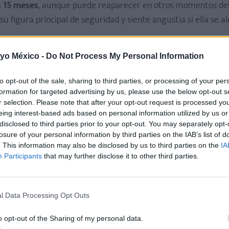
s 15 meses
, aunque puede reaparecer en otros momentos del 
 figura principal de seguridad y siente angustia si ella se a
azo hacia otros cuidadores o miedo a perder de vista a la ma
 yo México -
Do Not Process My Personal Information
esulte intensa, se trata de una fase temporal y forma parte
to opt-out of the sale, sharing to third parties, or processing of your per
formation for targeted advertising by us, please use the below opt-out s
r selection. Please note that after your opt-out request is processed y
o con el papá?
eing interest-based ads based on personal information utilized by us or
disclosed to third parties prior to your opt-out. You may separately opt-
losure of your personal information by third parties on the IAB’s list of
. This information may also be disclosed by us to third parties on the
IA
bre” y supere su mamitis?
Participants
that may further disclose it to other third parties.
l Data Processing Opt Outs
o opt-out of the Sharing of my personal data.