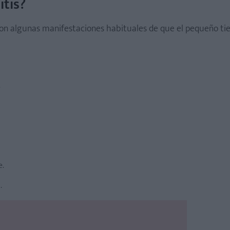
itis?
son algunas manifestaciones habituales de que el pequeño ti
.
e.
.