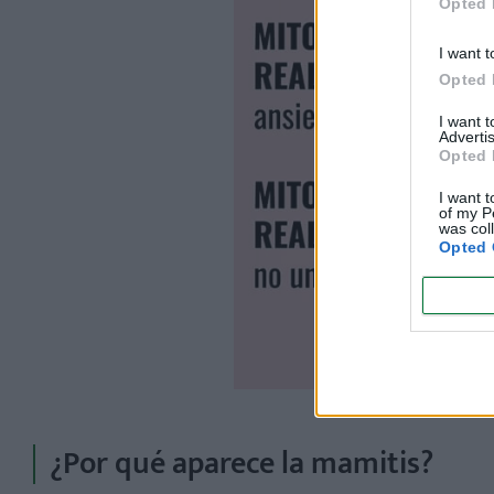
Opted 
I want t
Opted 
I want 
Advertis
Opted 
I want t
of my P
was col
Opted 
¿Por qué aparece la mamitis?