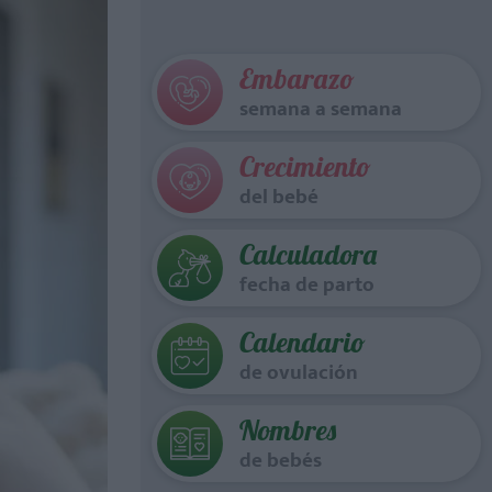
Embarazo
semana a semana
Crecimiento
del bebé
Calculadora
fecha de parto
Calendario
de ovulación
Nombres
de bebés