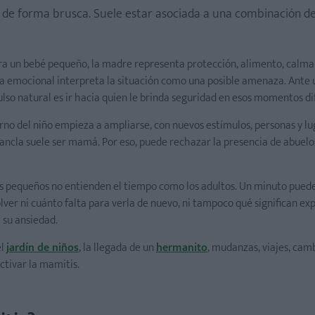
 de forma brusca. Suele estar asociada a una combinación de
a un bebé pequeño, la madre representa protección, alimento, calma
tema emocional interpreta la situación como una posible amenaza. Ante 
lso natural es ir hacia quien le brinda seguridad en esos momentos dif
orno del niño empieza a ampliarse, con nuevos estímulos, personas y lu
a ancla suele ser mamá. Por eso, puede rechazar la presencia de abuelo
iños pequeños no entienden el tiempo como los adultos. Un minuto pued
olver ni cuánto falta para verla de nuevo, ni tampoco qué significan ex
 su ansiedad.
el
jardín de niños
, la llegada de un
hermanito
, mudanzas, viajes, cam
ctivar la mamitis.