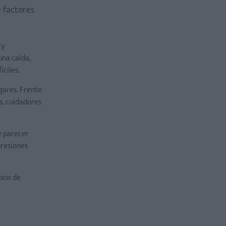
 factores
 y
una caída,
íciles.
gares. Frente
s, cuidadores
e parecer
presiones
bios de