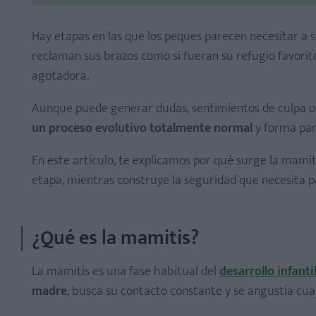
Hay etapas en las que los peques parecen necesitar a su
reclaman sus brazos como si fueran su refugio favori
agotadora.
Aunque puede generar dudas, sentimientos de culpa o 
un proceso evolutivo totalmente normal
y forma par
En este artículo, te explicamos por qué surge la mami
etapa, mientras construye la seguridad que necesita p
Acompaña sin sentirte culpable
Despídete de forma breve, clara y afectuosa
¿Qué es la mamitis?
Crea rutinas predecibles
La mamitis es una fase habitual del
desarrollo infanti
Fomenta la autonomía emocional
madre
, busca su contacto constante y se angustia cu
Practica separaciones progresivas