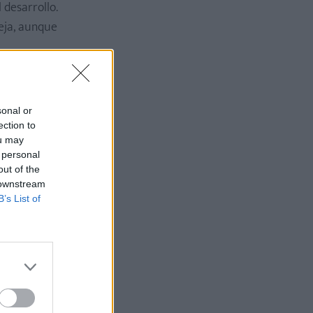
desarrollo.
leja, aunque
dre son
 del
sonal or
ection to
ou may
 personal
out of the
 downstream
B’s List of