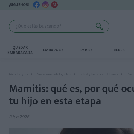
¡SÍGUENOS!
QUEDAR
EMBARAZO
PARTO
BEBÉS
EMBARAZADA
Mi bebé y yo
Niños más inteligentes
Salud y bienestar del niño
Psico
Mamitis: qué es, por qué o
tu hijo en esta etapa
8 Jun 2026