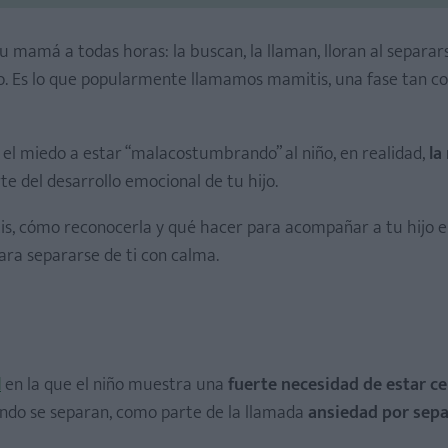
 mamá a todas horas: la buscan, la llaman, lloran al separars
to. Es lo que popularmente llamamos mamitis, una fase tan
el miedo a estar “malacostumbrando” al niño, en realidad,
la
te del desarrollo emocional de tu hijo.
tis, cómo reconocerla y qué hacer para acompañar a tu hijo e
ara separarse de ti con calma.
l
en la que el niño muestra una
fuerte necesidad de estar ce
ando se separan, como parte de la llamada
ansiedad por sepa