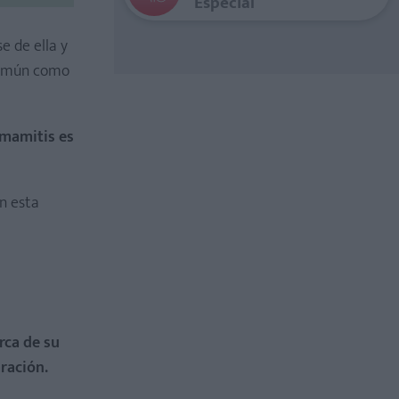
Especial
e de ella y
 común como
 mamitis es
n esta
rca de su
ración.