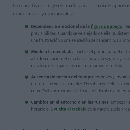
La mamitis no surge de un día para otro ni desaparece
madurativos y emocionales:
Dependencia emocional de la
figura de apego
:
par
previsibilidad. Cuando se ve alejado de ella, su sis
una frustración o una sensación de cansancio, su impu
Miedo a la novedad:
a partir del primer año, el ent
a lo desconocido, el niño busca un ancla segura, y es
o incluso de su padre en ciertos momentos del día.
Ausencia de noción del tiempo
: los bebés y los n
eterno si no ven a su madre. No saben que ella va a v
como “solo un momento”. La incertidumbre alimenta
Cambios en el entorno o en las rutinas:
empezar 
horario o la
vuelta al trabajo
de la madre suelen rea