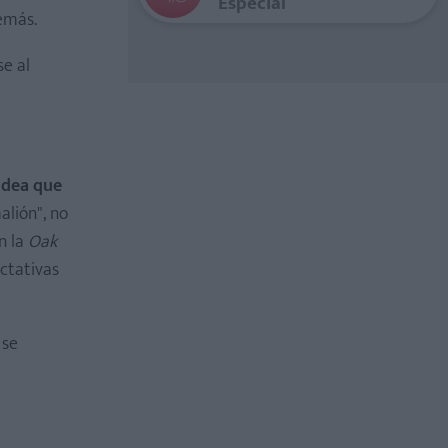
Especial
emás.
se al
idea que
alión", no
n la
Oak
ectativas
 se