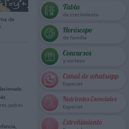
Tabla
de crecimiento
rma de
o
Horóscopo
de familia
Concursos
y sorteos
Canal de whatsapp
Especial
elacionado
más
Nutrientes Esenciales
res, padres
Especial
Estreñimiento
nfancia,