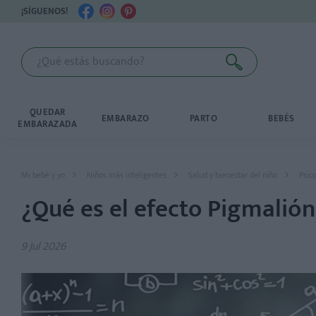
¡SÍGUENOS!
QUEDAR
EMBARAZO
PARTO
BEBÉS
EMBARAZADA
Mi bebé y yo
Niños más inteligentes
Salud y bienestar del niño
Psico
¿Qué es el efecto Pigmalión
9 Jul 2026