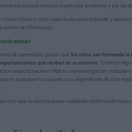
amientos básicos como el respeto por el entorno y por los d
 crezcan felices y estén capacitados para entender y adaptar
 repleto de información.
osa de educar
)
oceso de aprendizaje, puesto que
los niños van formando la 
 comportamientos que reciben de su entorno
. "El efecto Pigm
esta conducta nació en 1968 en una investigación realizada e
os pobres acababan fracasando o no, dependiendo de si las exp
.
or cree que su alumno posee cualidades intelectuales bajas,