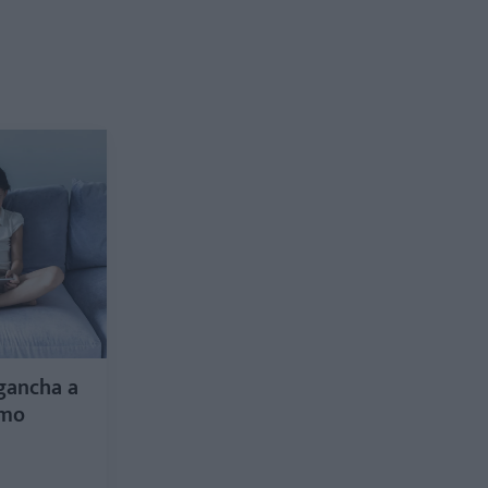
gancha a
smo