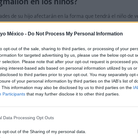
gmalión en los niños?
ades de su hijo afectarán en la forma que tendrá el niño de ve
ajas se verá poco capaz, y si son altas, se sentirá más motivad
 yo México -
Do Not Process My Personal Information
de forma inconsciente cómo los vemos.
El contacto visual y la
a forma de verlos. El niño aprenderá de este tipo de relació
to opt-out of the sale, sharing to third parties, or processing of your per
a natural y transparente.
formation for targeted advertising by us, please use the below opt-out s
r selection. Please note that after your opt-out request is processed y
eing interest-based ads based on personal information utilized by us or
 Educación Emocional
)
disclosed to third parties prior to your opt-out. You may separately opt-
losure of your personal information by third parties on the IAB’s list of
os en él, si después no lo acompañamos con gestos o con l
. This information may also be disclosed by us to third parties on the
IA
mo digas las cosas y de cómo las expreses, que de lo que re
Participants
that may further disclose it to other third parties.
cional
para apoyar a nuestros hijos
, y el mejor método par
l Data Processing Opt Outs
con ellos para que se sientan atendidos, tanto con nuestras p
amos en cuenta cuando expliquen sus opiniones. La autoesti
o opt-out of the Sharing of my personal data.