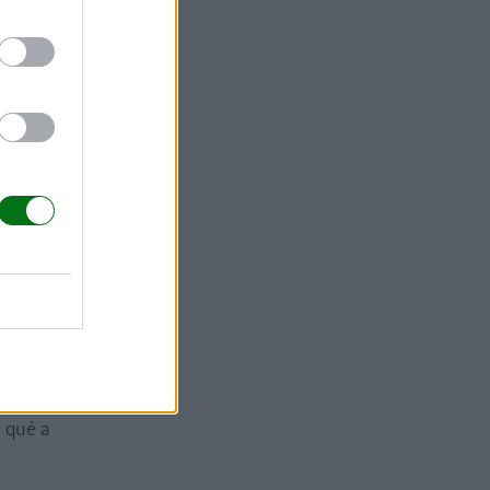
 de una
es,
el efecto
as
, sobre
negativo
le,
tas para
llos mismos
r qué a