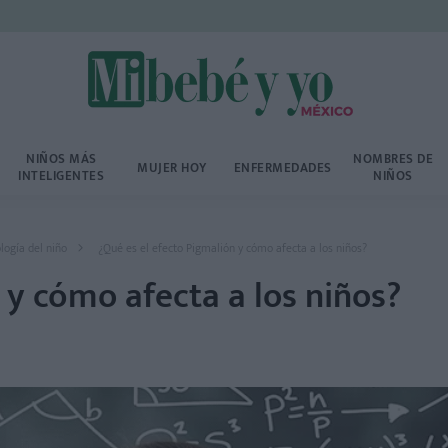
NIÑOS MÁS
NOMBRES DE
MUJER HOY
ENFERMEDADES
INTELIGENTES
NIÑOS
logía del niño
¿Qué es el efecto Pigmalión y cómo afecta a los niños?
 y cómo afecta a los niños?