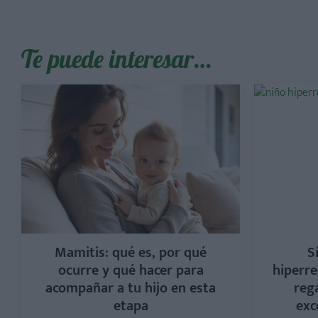
Te puede interesar…
Mamitis: qué es, por qué
S
ocurre y qué hacer para
hiperre
acompañar a tu hijo en esta
rega
etapa
exc